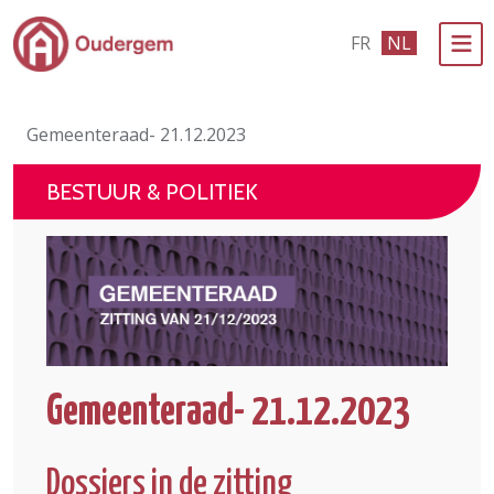
Ga naar de hoofdinhoud
FR
NL
Bestuur & Politiek
Gemeenteraad- 21.12.2023
Evenementen & Verenigingen
BESTUUR & POLITIEK
eLoket
Leven in Oudergem
In 1 klik
Gemeenteraad- 21.12.2023
Dossiers in de zitting