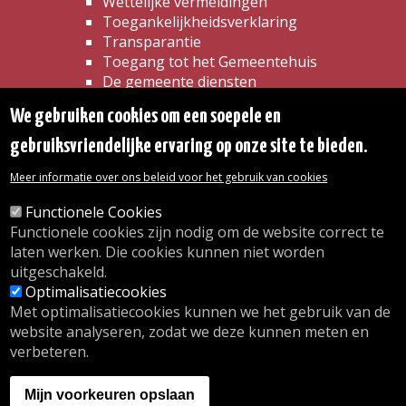
Wettelijke vermeldingen
Toegankelijkheidsverklaring
Transparantie
Toegang tot het Gemeentehuis
De gemeente diensten
Organogram
We gebruiken cookies om een soepele en
Contact
gebruiksvriendelijke ervaring op onze site te bieden.
© 2026 Gemeente Oudergem
Meer informatie over ons beleid voor het gebruik van cookies
Emile Idiersstraat 12 - 1160 Oudergem
Functionele Cookies
Tel. :
02/676.48.11.
Functionele cookies zijn nodig om de website correct te
laten werken. Die cookies kunnen niet worden
Onze openingsuren
uitgeschakeld.
Inschrijving kinderdagverblijf
Optimalisatiecookies
wij.oudergem.be
Met optimalisatiecookies kunnen we het gebruik van de
Naschoolse activiteiten
website analyseren, zodat we deze kunnen meten en
Sport in Oudergem
verbeteren.
A website by
Orange Business
Mijn voorkeuren opslaan