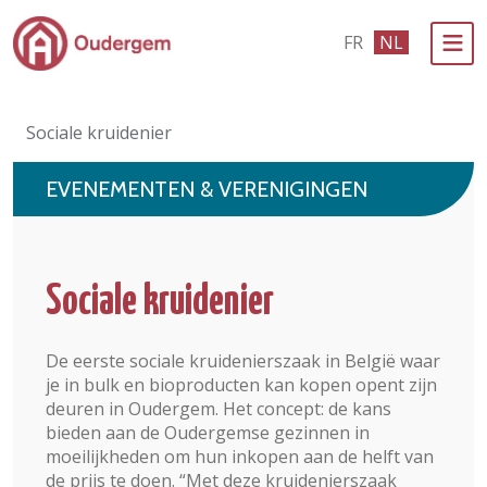
Ga naar de hoofdinhoud
FR
NL
Bestuur & Politiek
Sociale kruidenier
Evenementen & Verenigingen
EVENEMENTEN & VERENIGINGEN
eLoket
Leven in Oudergem
Sociale kruidenier
In 1 klik
De eerste sociale kruidenierszaak in België waar
je in bulk en bioproducten kan kopen opent zijn
deuren in Oudergem. Het concept: de kans
bieden aan de Oudergemse gezinnen in
moeilijkheden om hun inkopen aan de helft van
de prijs te doen. “Met deze kruidenierszaak