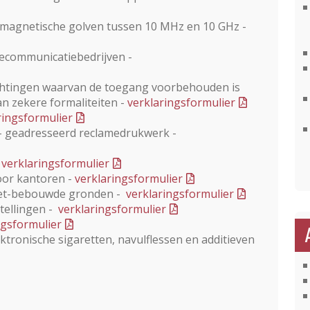
romagnetische golven tussen 10 MHz en 10 GHz -
lecommunicatiebedrijven -
richtingen waarvan de toegang voorbehouden is
n zekere formaliteiten -
verklaringsformulier
ringsformulier
 - geadresseerd reclamedrukwerk -
-
verklaringsformulier
oor kantoren -
verklaringsformulier
niet-bebouwde gronden -
verklaringsformulier
stellingen -
verklaringsformulier
ngsformulier
tronische sigaretten, navulflessen en additieven