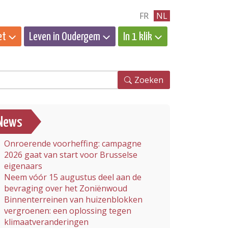
FR
NL
et
Leven in Oudergem
In 1 klik
eken
Zoeken
News
Onroerende voorheffing: campagne
2026 gaat van start voor Brusselse
eigenaars
Neem vóór 15 augustus deel aan de
bevraging over het Zoniënwoud
Binnenterreinen van huizenblokken
vergroenen: een oplossing tegen
klimaatveranderingen