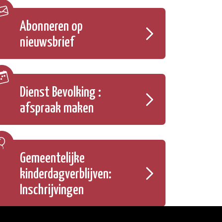
Abonneren op
nieuwsbrief
Dienst Bevolking :
afspraak maken
Gemeentelijke
kinderdagverblijven:
Inschrijvingen