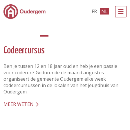
Ga naar de hoofdinhoud
FR
NL
Bestuur & Politiek
Evenementen & Verenigingen
Codeercursus
eLoket
Ben je tussen 12 en 18 jaar oud en heb je een passie
Leven in Oudergem
voor coderen? Gedurende de maand augustus
organiseert de gemeente Oudergem elke week
In 1 klik
codeercursussen in de lokalen van het jeugdhuis van
Oudergem.
MEER WETEN