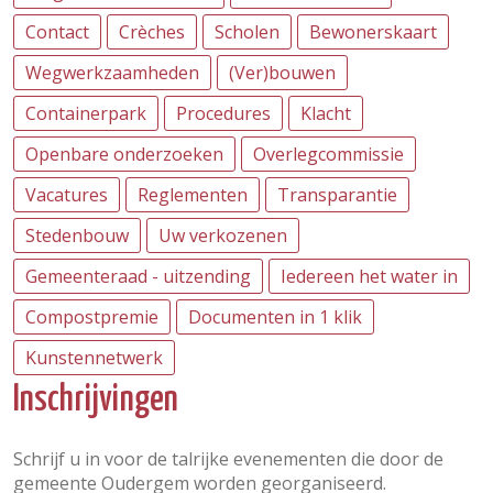
Contact
Crèches
Scholen
Bewonerskaart
Wegwerkzaamheden
(Ver)bouwen
Containerpark
Procedures
Klacht
Openbare onderzoeken
Overlegcommissie
Vacatures
Reglementen
Transparantie
Stedenbouw
Uw verkozenen
Gemeenteraad - uitzending
Iedereen het water in
Compostpremie
Documenten in 1 klik
Kunstennetwerk
Inschrijvingen
Schrijf u in voor de talrijke evenementen die door de
gemeente Oudergem worden georganiseerd.