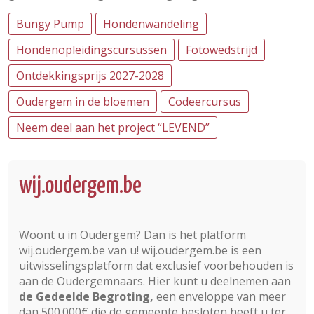
Bungy Pump
Hondenwandeling
Hondenopleidingscursussen
Fotowedstrijd
Ontdekkingsprijs 2027-2028
Oudergem in de bloemen
Codeercursus
Neem deel aan het project “LEVEND”
wij.oudergem.be
Woont u in Oudergem? Dan is het platform
wij.oudergem.be van u! wij.oudergem.be is een
uitwisselingsplatform dat exclusief voorbehouden is
aan de Oudergemnaars. Hier kunt u deelnemen aan
de Gedeelde Begroting,
een enveloppe van meer
dan 500.000€ die de gemeente besloten heeft u ter