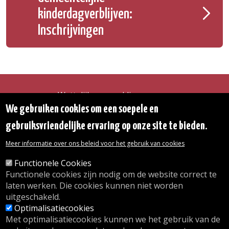
kinderdagverblijven:
Inschrijvingen
Wettelijke vermeldingen
Toegankelijkheidsverklaring
We gebruiken cookies om een soepele en
Transparantie
gebruiksvriendelijke ervaring op onze site te bieden.
Toegang tot het Gemeentehuis
De gemeente diensten
Meer informatie over ons beleid voor het gebruik van cookies
Organogram
Contact
Functionele Cookies
Functionele cookies zijn nodig om de website correct te
laten werken. Die cookies kunnen niet worden
© 2026 Gemeente Oudergem
uitgeschakeld.
Emile Idiersstraat 12 - 1160 Oudergem
Optimalisatiecookies
Tel. :
02/676.48.11.
Met optimalisatiecookies kunnen we het gebruik van de