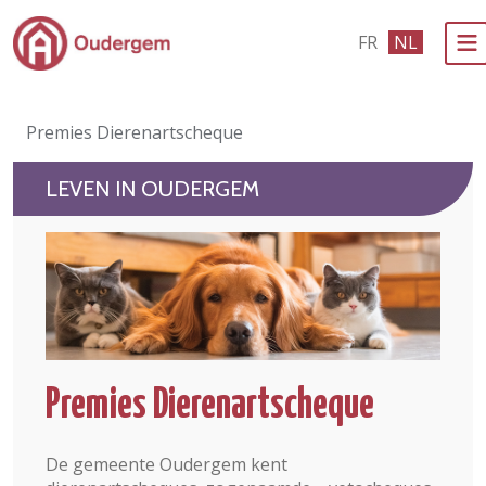
Ga naar de hoofdinhoud
FR
NL
Bestuur & Politiek
Premies Dierenartscheque
Evenementen & Verenigingen
LEVEN IN OUDERGEM
eLoket
Leven in Oudergem
In 1 klik
Premies Dierenartscheque
De gemeente Oudergem kent