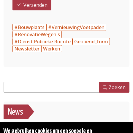
Verzenden
#Bouwplaats
#VernieuwingVoetpaden
#RenovatieWegenis
#Dienst Publieke Ruimte
Geopend_form
Newsletter
Werken
Zoeken
Zoeken
News
Neem vóór 15 augustus deel aan de bevraging
We gebruiken cookies om een soepele en
over het Zoniënwoud