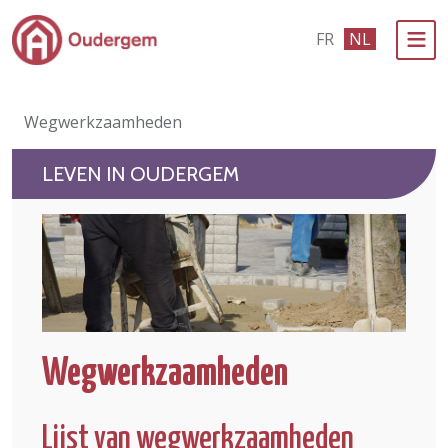
Ga naar de hoofdinhoud
FR
NL
Bestuur & Politiek
Wegwerkzaamheden
Evenementen & Verenigingen
LEVEN IN OUDERGEM
eLoket
Leven in Oudergem
In 1 klik
Wegwerkzaamheden
Lijst van wegwerkzaamheden