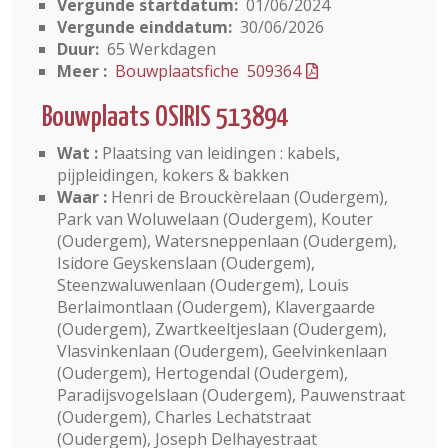
Vergunde startdatum:
01/06/2024
Vergunde einddatum:
30/06/2026
Duur:
65 Werkdagen
Meer :
Bouwplaatsfiche 509364
Bouwplaats OSIRIS 513894
Wat :
Plaatsing van leidingen : kabels,
pijpleidingen, kokers & bakken
Waar :
Henri de Brouckèrelaan (Oudergem),
Park van Woluwelaan (Oudergem), Kouter
(Oudergem), Watersneppenlaan (Oudergem),
Isidore Geyskenslaan (Oudergem),
Steenzwaluwenlaan (Oudergem), Louis
Berlaimontlaan (Oudergem), Klavergaarde
(Oudergem), Zwartkeeltjeslaan (Oudergem),
Vlasvinkenlaan (Oudergem), Geelvinkenlaan
(Oudergem), Hertogendal (Oudergem),
Paradijsvogelslaan (Oudergem), Pauwenstraat
(Oudergem), Charles Lechatstraat
(Oudergem), Joseph Delhayestraat