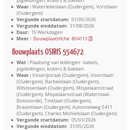
pijpleidingen, kokers & bakken
Waar :
Waterleliënlaan (Oudergem), Vorstlaan
(Oudergem)
Vergunde startdatum:
01/05/2026
Vergunde einddatum:
31/08/2026
Duur:
15 Werkdagen
Meer :
Bouwplaatsfiche 804113
Bouwplaats OSIRIS 554672
Wat :
Plaatsing van leidingen : kabels,
pijpleidingen, kokers & bakken
Waar :
Visserijstraat (Oudergem), Voornlaan
(Oudergem), Barbeellaan (Oudergem),
Witvissenlaan (Oudergem), Mispelaarsstraat
(Oudergem), Mispelaarsstraat (Watermaal-
Bosvoorde), Tinklaan (Oudergem),
Brasemlaan (Oudergem), Autosnelweg E411
(Oudergem), Charles Michielslaan (Oudergem)
Vergunde startdatum:
05/01/2026
Vergunde einddatum:
31/05/2026