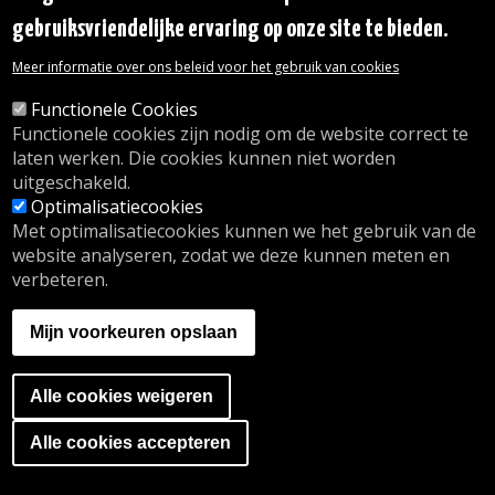
Binnenterreinen van huizenblokken
gebruiksvriendelijke ervaring op onze site te bieden.
vergroenen: een oplossing tegen
klimaatveranderingen
Meer informatie over ons beleid voor het gebruik van cookies
Bloeddonatie in Oudergem: enkele minuten van
Functionele Cookies
uw tijd, een onschatbare hulp voor anderen
Functionele cookies zijn nodig om de website correct te
Gratis digitale opleidingen in Oudergem
laten werken. Die cookies kunnen niet worden
Hittegolf: hoe voorkomt u dat het te warm wordt
uitgeschakeld.
in uw woning?
Optimalisatiecookies
Parkeerautomaten: let op voor valse QR-codes
Met optimalisatiecookies kunnen we het gebruik van de
Politiezone : Het synoptisch jaarverslag 2021-
website analyseren, zodat we deze kunnen meten en
2025
verbeteren.
Vertrouw het beheer van uw fietsparking toe
aan Cycloparking by parking.brussels
Mijn voorkeuren opslaan
ALLE NEWS
Alle cookies weigeren
Ga naar de cookies banner
Alle cookies accepteren
Agenda