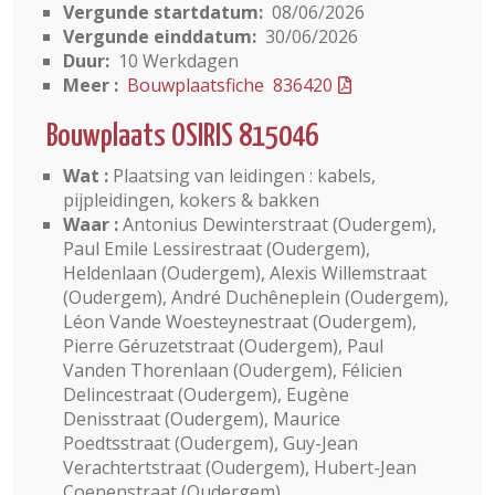
Vergunde startdatum:
08/06/2026
Vergunde einddatum:
30/06/2026
Duur:
10 Werkdagen
Meer :
Bouwplaatsfiche 836420
Bouwplaats OSIRIS 815046
Wat :
Plaatsing van leidingen : kabels,
pijpleidingen, kokers & bakken
Waar :
Antonius Dewinterstraat (Oudergem),
Paul Emile Lessirestraat (Oudergem),
Heldenlaan (Oudergem), Alexis Willemstraat
(Oudergem), André Duchêneplein (Oudergem),
Léon Vande Woesteynestraat (Oudergem),
Pierre Géruzetstraat (Oudergem), Paul
Vanden Thorenlaan (Oudergem), Félicien
Delincestraat (Oudergem), Eugène
Denisstraat (Oudergem), Maurice
Poedtsstraat (Oudergem), Guy-Jean
Verachtertstraat (Oudergem), Hubert-Jean
Coenenstraat (Oudergem)