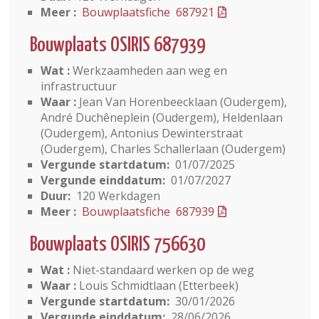
Meer :
Bouwplaatsfiche 687921
Bouwplaats OSIRIS 687939
Wat :
Werkzaamheden aan weg en
infrastructuur
Waar :
Jean Van Horenbeecklaan (Oudergem),
André Duchêneplein (Oudergem), Heldenlaan
(Oudergem), Antonius Dewinterstraat
(Oudergem), Charles Schallerlaan (Oudergem)
Vergunde startdatum:
01/07/2025
Vergunde einddatum:
01/07/2027
Duur:
120 Werkdagen
Meer :
Bouwplaatsfiche 687939
Bouwplaats OSIRIS 756630
Wat :
Niet-standaard werken op de weg
Waar :
Louis Schmidtlaan (Etterbeek)
Vergunde startdatum:
30/01/2026
Vergunde einddatum:
28/06/2026