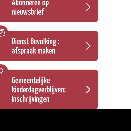
Abonneren op
nieuwsbrief
Dienst Bevolking :
afspraak maken
Gemeentelijke
kinderdagverblijven:
Inschrijvingen
Onze openingsuren