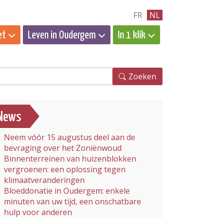
FR
NL
et
Leven in Oudergem
In 1 klik
eken
Zoeken
News
Neem vóór 15 augustus deel aan de
bevraging over het Zoniënwoud
Binnenterreinen van huizenblokken
vergroenen: een oplossing tegen
klimaatveranderingen
Bloeddonatie in Oudergem: enkele
minuten van uw tijd, een onschatbare
hulp voor anderen