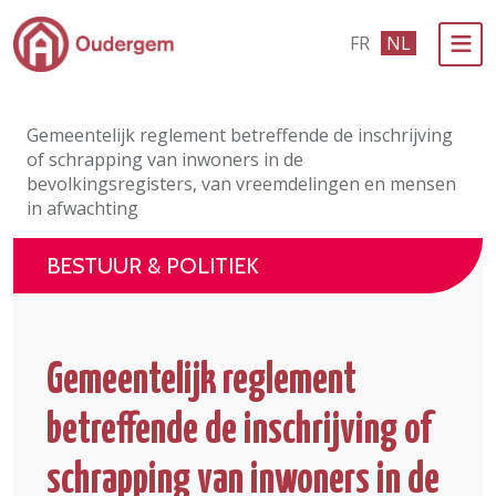
Ga naar de hoofdinhoud
FR
NL
Bestuur & Politiek
Gemeentelijk reglement betreffende de inschrijving
Evenementen & Verenigingen
of schrapping van inwoners in de
bevolkingsregisters, van vreemdelingen en mensen
eLoket
in afwachting
Leven in Oudergem
BESTUUR & POLITIEK
In 1 klik
Gemeentelijk reglement
betreffende de inschrijving of
schrapping van inwoners in de