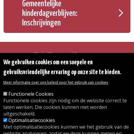
Gemeentelijke
kinderdagverblijven:
Inschrijvingen
Wettelijke vermeldingen
Toegankelijkheidsverklaring
We gebruiken cookies om een soepele en
Transparantie
gebruiksvriendelijke ervaring op onze site te bieden.
Toegang tot het Gemeentehuis
De gemeente diensten
Meer informatie over ons beleid voor het gebruik van cookies
Organogram
Contact
Functionele Cookies
Functionele cookies zijn nodig om de website correct te
laten werken. Die cookies kunnen niet worden
© 2026 Gemeente Oudergem
uitgeschakeld.
Emile Idiersstraat 12 - 1160 Oudergem
Optimalisatiecookies
Tel. :
02/676.48.11.
Met optimalisatiecookies kunnen we het gebruik van de
website analyseren, zodat we deze kunnen meten en