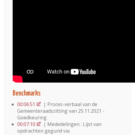
Benchmarks
00:06:51
| Proces-verbaal van de
Gemeenteraadszitting van 25.11.2021 -
Goedkeuring
00:07:10
| Mededelingen : Lijst van
opdrachten gegund via