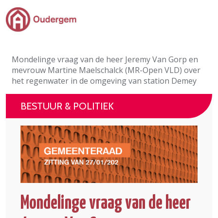
Ga naar de hoofdinhoud
Bestuur & Politiek
Mondelinge vraag van de heer Jeremy Van Gorp en
Evenementen & Verenigingen
mevrouw Martine Maelschalck (MR-Open VLD) over
het regenwater in de omgeving van station Demey
eLoket
BESTUUR & POLITIEK
Leven in Oudergem
In 1 klik
Mondelinge vraag van de heer