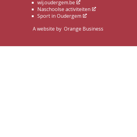
wij.oudergem.be
Naschoolse activiteiten
Sport in Oudergem
A website by
Orange Business