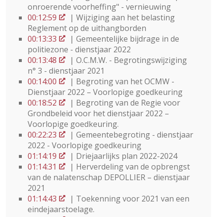
onroerende voorheffing" - vernieuwing
00:12:59
| Wijziging aan het belasting
Reglement op de uithangborden
00:13:33
| Gemeentelijke bijdrage in de
politiezone - dienstjaar 2022
00:13:48
| O.C.M.W. - Begrotingswijziging
n° 3 - dienstjaar 2021
00:14:00
| Begroting van het OCMW -
Dienstjaar 2022 – Voorlopige goedkeuring
00:18:52
| Begroting van de Regie voor
Grondbeleid voor het dienstjaar 2022 –
Voorlopige goedkeuring.
00:22:23
| Gemeentebegroting - dienstjaar
2022 - Voorlopige goedkeuring
01:14:19
| Driejaarlijks plan 2022-2024
01:14:31
| Herverdeling van de opbrengst
van de nalatenschap DEPOLLIER – dienstjaar
2021
01:14:43
| Toekenning voor 2021 van een
eindejaarstoelage.