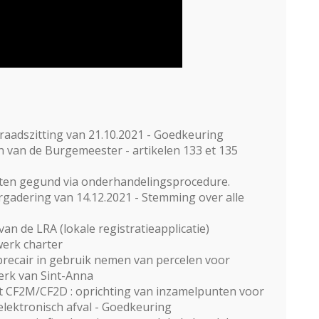
raadszitting van 21.10.2021 - Goedkeuring
en van de Burgemeester - artikelen 133 et 135
chten gegund via onderhandelingsprocedure.
adering van 14.12.2021 - Stemming over alle
n de LRA (lokale registratieapplicatie)
werk charter
 precair in gebruik nemen van percelen voor
kerk van Sint-Anna
 CF2M/CF2D : oprichting van inzamelpunten voor
elektronisch afval - Goedkeuring