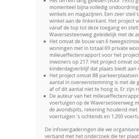
Het terrein lang geleden (vóór 1953) 
momenteel bijna volledig ondoordrin
winkels en magazijnen. Een zeer steil 
winkel aan de linkerkant. Het project
vanaf de top tot deze toegang en stelt
Waversesteenweg geleidelijk met de a
Het omvat de bouw van 6 tweegezinsw
woningen met in totaal 69 private wo
milieueffectenrapport voor het projec
inwoners op 217. Het project omvat oo
kinderdagverblijf dat plaats biedt aan 
Het project omvat 88 parkeerplaatsen
aantal in overeenstemming is met de 
af of dit aantal niet te hoog is. Er zij
De auteur van het milieueffectenrapp
voertuigen op de Waversesteenweg met
de avondspits, rekening houdend met 
voertuigen 's ochtends en 1.200 voert
De infovergaderingen die we organisere
verband met het onderzoek die ter plaa