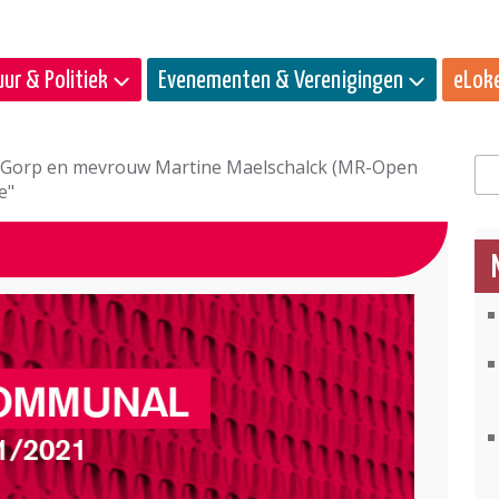
ur & Politiek
Evenementen & Verenigingen
eLok
n Gorp en mevrouw Martine Maelschalck (MR-Open
Zo
e"