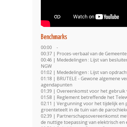
Benchmarks
00:00 -
00:37 | Proces-verbaal van de Gemeente
00:46 | Mededelingen : Lijst van besluit
NGW
01:02 | Mededelingen : Lijst van opdra
01:18 | BRUTELE - Gewone algemene verg
agendapunten
01:39 | Overeenkomst voor het gebruik va
01:58 | Reglement betreffende het Tele
02:11 | Vergunning voor het tijdelijk en
groenteteelt in de tuin van de parochie
02:39 | Partnerschapsovereenkomst met
de nuttige toepassing van elektrisch en 