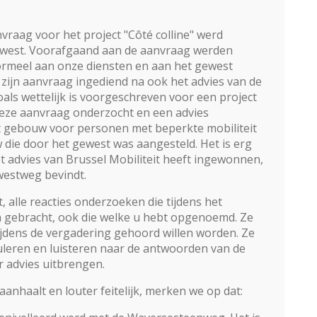
aag voor het project "Côté colline" werd
 gewest. Voorafgaand aan de aanvraag werden
nformeel aan onze diensten en aan het gewest
zijn aanvraag ingediend na ook het advies van de
s wettelijk is voorgeschreven voor een project
eze aanvraag onderzocht en een advies
et gebouw voor personen met beperkte mobiliteit
die door het gewest was aangesteld. Het is erg
t advies van Brussel Mobiliteit heeft ingewonnen,
westweg bevindt.
, alle reacties onderzoeken die tijdens het
gebracht, ook die welke u hebt opgenoemd. Ze
tijdens de vergadering gehoord willen worden. Ze
muleren en luisteren naar de antwoorden van de
 advies uitbrengen.
aanhaalt en louter feitelijk, merken we op dat: