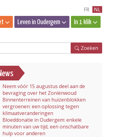
FR
NL
et
Leven in Oudergem
In 1 klik
eken
Zoeken
News
Neem vóór 15 augustus deel aan de
bevraging over het Zoniënwoud
Binnenterreinen van huizenblokken
vergroenen: een oplossing tegen
klimaatveranderingen
Bloeddonatie in Oudergem: enkele
minuten van uw tijd, een onschatbare
hulp voor anderen