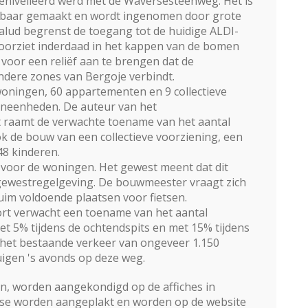
genivelleerd werd met de Waversesteenweg. Het is
gbaar gemaakt en wordt ingenomen door grote
talud begrenst de toegang tot de huidige ALDI-
 voorziet inderdaad in het kappen van de bomen
 voor een reliëf aan te brengen dat de
ndere zones van Bergoje verbindt.
oningen, 60 appartementen en 9 collectieve
oneenheden. De auteur van het
t raamt de verwachte toename van het aantal
k de bouw van een collectieve voorziening, een
48 kinderen.
 voor de woningen. Het gewest meent dat dit
gewestregelgeving. De bouwmeester vraagt zich
n ruim voldoende plaatsen voor fietsen.
ort verwacht een toename van het aantal
 5% tijdens de ochtendspits en met 15% tijdens
het bestaande verkeer van ongeveer 1.150
uigen 's avonds op deze weg.
n, worden aangekondigd op de affiches in
tse worden aangeplakt en worden op de website