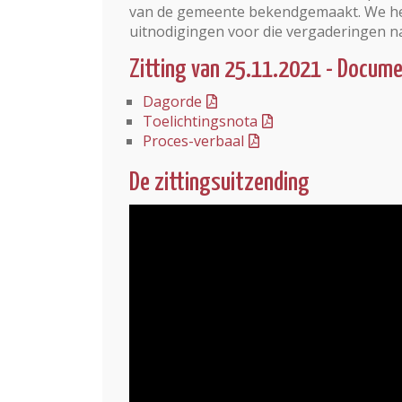
van de gemeente bekendgemaakt. We he
uitnodigingen voor die vergaderingen 
Zitting van 25.11.2021 - Docum
Dagorde
Toelichtingsnota
Proces-verbaal
De zittingsuitzending