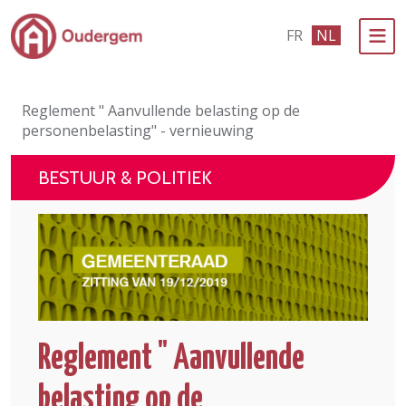
Ga naar de hoofdinhoud
FR
NL
Bestuur & Politiek
Reglement " Aanvullende belasting op de
Evenementen & Verenigingen
personenbelasting" - vernieuwing
eLoket
BESTUUR & POLITIEK
Leven in Oudergem
In 1 klik
Reglement " Aanvullende
belasting op de