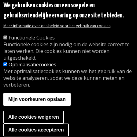
Toegankelijkheidsverklaring
We gebruiken cookies om een soepele en
Transparantie
gebruiksvriendelijke ervaring op onze site te bieden.
Toegang tot het Gemeentehuis
De gemeente diensten
Meer informatie over ons beleid voor het gebruik van cookies
Organogram
Contact
Functionele Cookies
Functionele cookies zijn nodig om de website correct te
laten werken. Die cookies kunnen niet worden
© 2026 Gemeente Oudergem
uitgeschakeld.
Emile Idiersstraat 12 - 1160 Oudergem
Optimalisatiecookies
Tel. :
02/676.48.11.
Met optimalisatiecookies kunnen we het gebruik van de
website analyseren, zodat we deze kunnen meten en
verbeteren.
Onze openingsuren
Inschrijving kinderdagverblijf
Mijn voorkeuren opslaan
wij.oudergem.be
Naschoolse activiteiten
Sport in Oudergem
Alle cookies weigeren
A website by
Orange Business
Ga naar de cookies banner
Alle cookies accepteren