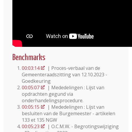
Benchmarks
00:03:14
| Proces-verbaal van de
Gemeenteraadszitting van 12.10.2023 -
Goedkeuring
00:05:07
| Mededelingen : Lijst van
opdrachten gegund via
onderhandelingsprocedure.
00:05:15
| Mededelingen : Lijst van
besluiten van de Burgemeester - artikelen
133 et 135 NGW
00:05:23
| O.C.M.W. - Begrotingswijziging