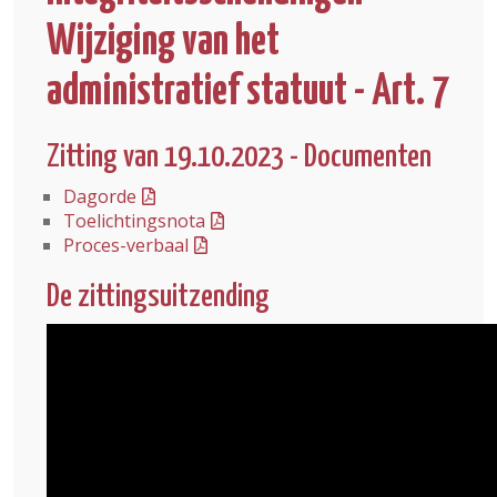
Wijziging van het
administratief statuut - Art. 7
Zitting van 19.10.2023 - Documenten
Dagorde
Toelichtingsnota
Proces-verbaal
De zittingsuitzending