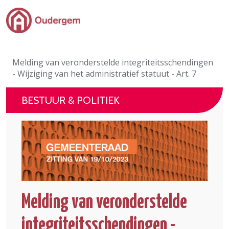
Ga naar de hoofdinhoud
Bestuur & Politiek
Melding van veronderstelde integriteitsschendingen
Evenementen & Verenigingen
- Wijziging van het administratief statuut - Art. 7
eLoket
BESTUUR & POLITIEK
Leven in Oudergem
In 1 klik
Melding van veronderstelde
integriteitsschendingen -