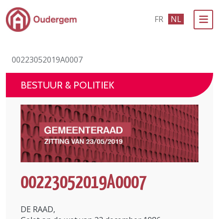
Ga naar de hoofdinhoud
FR
NL
Bestuur & Politiek
00223052019A0007
Evenementen & Verenigingen
BESTUUR & POLITIEK
eLoket
Leven in Oudergem
In 1 klik
00223052019A0007
DE RAAD,