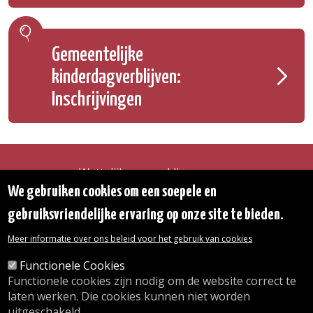
Gemeentelijke
kinderdagverblijven:
Inschrijvingen
Wettelijke vermeldingen
Toegankelijkheidsverklaring
We gebruiken cookies om een soepele en
Transparantie
gebruiksvriendelijke ervaring op onze site te bieden.
Toegang tot het Gemeentehuis
De gemeente diensten
Meer informatie over ons beleid voor het gebruik van cookies
Organogram
Contact
Functionele Cookies
Functionele cookies zijn nodig om de website correct te
laten werken. Die cookies kunnen niet worden
© 2026 Gemeente Oudergem
uitgeschakeld.