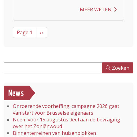
MEER WETEN
Pagination
Next page
Page 1
››
Zoeken
Zoeken
News
Onroerende voorheffing: campagne 2026 gaat
van start voor Brusselse eigenaars
Neem vóór 15 augustus deel aan de bevraging
over het Zoniënwoud
Binnenterreinen van huizenblokken