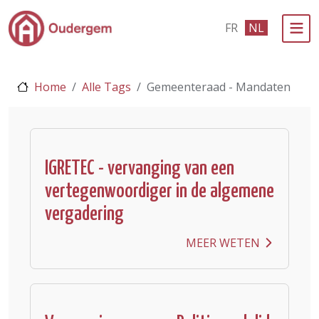
Ga naar de hoofdinhoud
FR
NL
Bestuur & Politiek
Home
Alle Tags
Gemeenteraad - Mandaten
Evenementen & Verenigingen
eLoket
Leven in Oudergem
IGRETEC - vervanging van een
vertegenwoordiger in de algemene
In 1 klik
vergadering
MEER WETEN