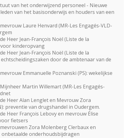
uut van het onderwijzend personeel - Nieuwe
 leden van het basisonderwijs en houders van een
 mevrouw Laure Henvard (MR-Les Engagés-VLD-
dergem
e Heer Jean-François Noël (Liste de la
m voor kinderopvang
e Heer Jean-François Noël (Liste de la
 echtscheidingszaken door de ambtenaar van de
mevrouw Emmanuelle Poznanski (PS): wekelijkse
Mijnheer Martin Willemart (MR-Les Engagés-
ednet
de Heer Alan Lenglet en Mevrouw Zora
: preventie van drugshandel in Oudergem.
de Heer François Lebovy en mevrouw Élise
oor fietsers
 mevrouwen Zora Molenberg Clerbaux en
 onbetaalde onderhoudsbijdragen