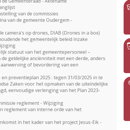
an de Gemeenteraad - Aktename
nglijst
telling van de commissies
gina van de gemeente Oudergem -
e camera's op drones, DIAB (Drones in a box)
houdende het gemeentelijk beleid inzake
jziging
elijk statuut van het gemeentepersoneel –
 de geldelijke anciënniteit met een derde, anders
ij aanwerving of bevordering van een
- en preventieplan 2025 : tegen 31/03/2025 in te
ndse Zaken voor het opmaken van de uiteindelijke
agd, eenvoudige verlenging van het Plan 2023-
issie reglement - Wijziging
n reglement van interne orde van het
omst in het kader van het project Jesus-Eik -