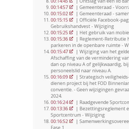
00:14:45
| Ontslag van een lid d
00:14:57
| Gemeenteraad - Voorra
00:15:02
| Gemeenteraad - samens
00:15:15
| Officiële Facebook-pa
Gebruikshandvest - Wijziging
00:15:25
| Het gebruik van mobiel
00:15:36
| Reglement-Retributie 
parkeren in de openbare ruimte - Wi
00:15:47
| Wijziging van het geld
Afschaffing van de vermindering van
dan op niveau A of gelijkwaardig, b
personeelslid naar niveau A.
00:16:09
| Strategisch veiligheids
dienen project bij het FOD Binnenla
conventie. - Geen wijzigingen gevra
2024.
00:16:24
| Raadgevende Sportcomm
00:13:36
| Bezettingsreglement e
Sportcentrum - Wijziging
00:16:52
| Samenwerkingsovereenk
Fase 1