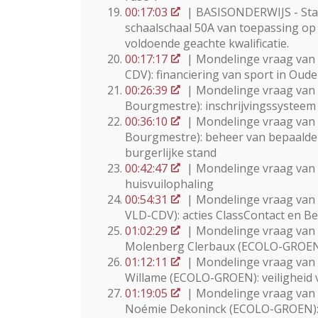
00:17:03
| BASISONDERWIJS - Stat
schaalschaal 50A van toepassing op
voldoende geachte kwalificatie.
00:17:17
| Mondelinge vraag van
CDV): financiering van sport in Ou
00:26:39
| Mondelinge vraag van d
Bourgmestre): inschrijvingssystee
00:36:10
| Mondelinge vraag van d
Bourgmestre): beheer van bepaalde
burgerlijke stand
00:42:47
| Mondelinge vraag van 
huisvuilophaling
00:54:31
| Mondelinge vraag van 
VLD-CDV): acties ClassContact en B
01:02:29
| Mondelinge vraag van 
Molenberg Clerbaux (ECOLO-GROEN)
01:12:11
| Mondelinge vraag van 
Willame (ECOLO-GROEN): veiligheid v
01:19:05
| Mondelinge vraag van
Noémie Dekoninck (ECOLO-GROEN):