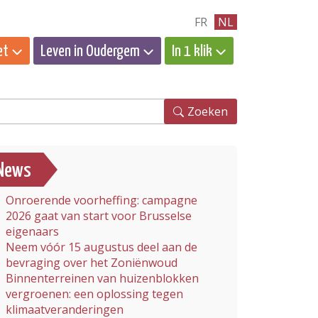
FR
NL
et
Leven in Oudergem
In 1 klik
eken
Zoeken
News
Onroerende voorheffing: campagne
2026 gaat van start voor Brusselse
eigenaars
Neem vóór 15 augustus deel aan de
bevraging over het Zoniënwoud
Binnenterreinen van huizenblokken
vergroenen: een oplossing tegen
klimaatveranderingen