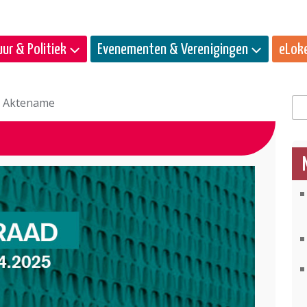
ur & Politiek
Evenementen & Verenigingen
eLok
- Aktename
Zo