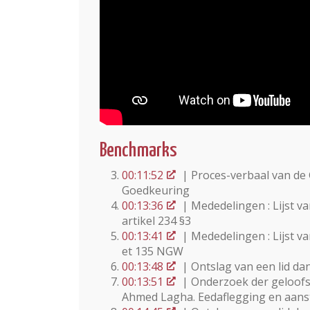
Benchmarks
00:11:52
| Proces-verbaal van de 
Goedkeuring
00:13:36
| Mededelingen : Lijst 
artikel 234 §3
00:13:41
| Mededelingen : Lijst v
et 135 NGW
00:13:48
| Ontslag van een lid d
00:13:51
| Onderzoek der geloofs
Ahmed Lagha. Eedaflegging en aanst