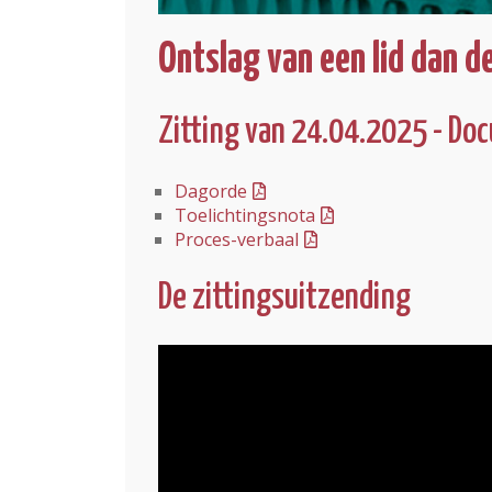
Ontslag van een lid dan 
Zitting van 24.04.2025 - D
Dagorde
Toelichtingsnota
Proces-verbaal
De zittingsuitzending