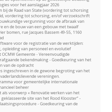
logies voor het aanslagjaar 2026
 bij de Raad van State (vordering tot schorsing
id, vordering tot schorsing, en/of verzoekschrift
nbouwkundige vergunning voor de afbraak van
rre en de bouw van een gebouw met twaalf
ier bomen, rue Jacques Bassem 49-55, 1160
ad
tware voor de registratie van de werktijden:
, opleiding van personeel en evolutief
ht OCMW Gemeente - Vereenvoudigde
rafgaande bekendmaking - Goedkeuring van het
n van de opdracht
es ingeschreven in de gewone begroting van het
n vaderlandslievende vereningen.
gramma voor gemeentelijke internationale
nancieel beheer
 als voorwerp « Renovatie werken van het
geklasseerde site van het Rood Klooster” -
laatsingsprocedure - Goedkeuring van de