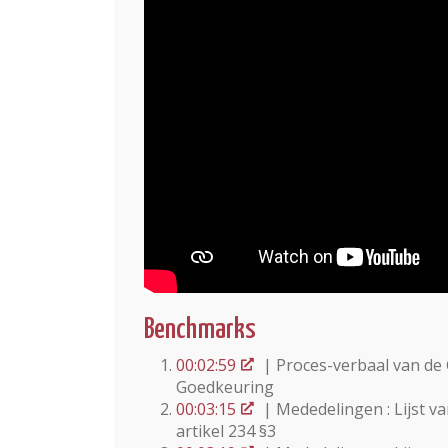
Benchmarks
00:02:59
| Proces-verbaal van de 
Goedkeuring
00:03:15
| Mededelingen : Lijst 
artikel 234 §3