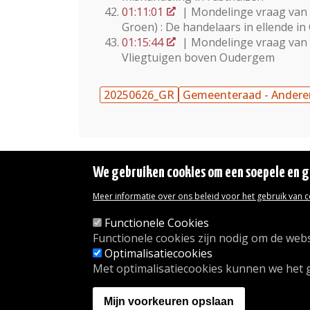
01:11:01
| Mondelinge vraag van d
Groen) : De handelaars in ellende 
01:15:44
| Mondelinge vraag van
Vliegtuigen boven Oudergem
20250626_GR
Gemeenteraad - Andere
We gebruiken cookies om een soepele en ge
Meer informatie over ons beleid voor het gebruik van 
Wettelijke vermeldingen
Toegankelijkheidsverklaring
Functionele Cookies
Transparantie
Functionele cookies zijn nodig om de webs
Toegang tot het Gemeentehuis
Optimalisatiecookies
De gemeente diensten
Met optimalisatiecookies kunnen we het 
Organogram
Contact
Mijn voorkeuren opslaan