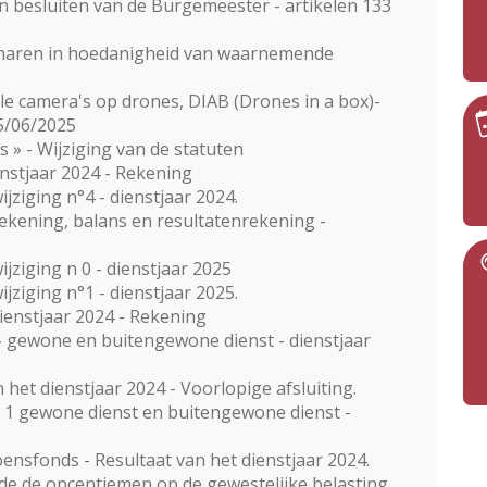
an besluiten van de Burgemeester - artikelen 133
enaren in hoedanigheid van waarnemende
e camera's op drones, DIAB (Drones in a box)-
05/06/2025
 » - Wijziging van de statuten
enstjaar 2024 - Rekening
jziging n°4 - dienstjaar 2024.
ekening, balans en resultatenrekening -
jziging n 0 - dienstjaar 2025
jziging n°1 - dienstjaar 2025.
ienstjaar 2024 - Rekening
- gewone en buitengewone dienst - dienstjaar
et dienstjaar 2024 - Voorlopige afsluiting.
r 1 gewone dienst en buitengewone dienst -
ensfonds - Resultaat van het dienstjaar 2024.
de de opcentiemen op de gewestelijke belasting