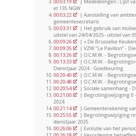
00:03:19
| Mededelingen : Lijst v
et 135 NGW
00:03:22
| Aanstelling van ambt
gemeentesecretaris
00:03:31
| Het gebruik van mobiel
uitstel van 24/04/2025- uitstel van 
00:09:26
| « De Brusselse Keukens
00:09:35
| VZW "Le Pavillon" - Di
00:13:26
| O.C.M.W. - Begrotingswi
00:13:33
| O.C.M.W. - Begrotingsr
Dienstjaar 2024 - Goedkeuring
00:20:40
| O.C.M.W. - Begrotingswi
00:20:48
| O.C.M.W. - Begrotingswi
00:20:54
| Sociale samenhang - D
00:21:00
| Begrotingswijziging 0 
2024
00:21:14
| Gemeenterekening van h
00:25:55
| Begrotingswijziging n
dienstjaar 2025
00:26:06
| Evolutie van het pensio
00:26:18
| Verordening betreffen