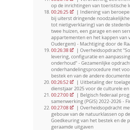
op de inrichtingen van toeristische 
00:26:25
| Indiening van beroepen
bij uiterst dringende noodzakelijkhe
tot nietigverklaring) van de stede
twee huizen, een garage en een se
appartementen en het kappen van v
Oudergem) - Machtiging door de Ra
00:26:38
| Overheidsopdracht "Sof
levering, configuratie en aanpassing
onderhoud" - Gezamenlijke opdrac
onderhandelingsprocedure met voo
bestek en van de andere documente
00:26:52
| Uitbetaling der toelag
dienstjaar 2025 voor de culturele e
00:27:00
| Belgisch federaal pro
samenwerking (PGIS) 2022-2026 - Fi
00:27:08
| Overheidsopdracht met
gebouw van de natuurklassen op de 
Goedkeuring van het bestek en de p
geraamde uitgaven