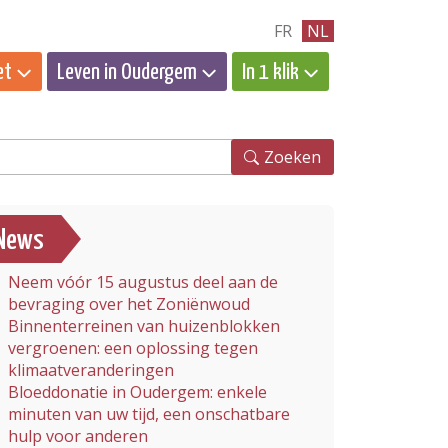
FR
NL
et
Leven in Oudergem
In 1 klik
eken
Zoeken
News
Neem vóór 15 augustus deel aan de
bevraging over het Zoniënwoud
Binnenterreinen van huizenblokken
vergroenen: een oplossing tegen
klimaatveranderingen
Bloeddonatie in Oudergem: enkele
minuten van uw tijd, een onschatbare
hulp voor anderen