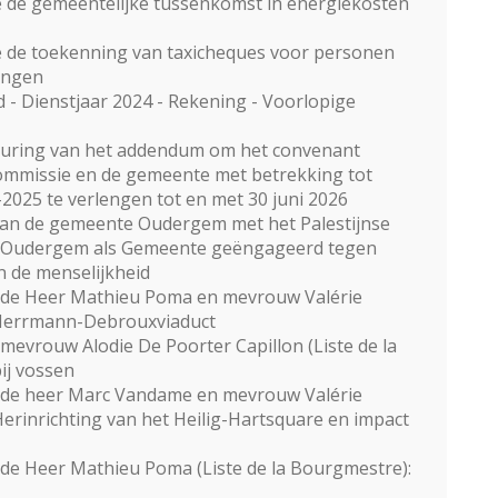
 de gemeentelijke tussenkomst in energiekosten
 de toekenning van taxicheques voor personen
gingen
 - Dienstjaar 2024 - Rekening - Voorlopige
euring van het addendum om het convenant
mmissie en de gemeente met betrekking tot
-2025 te verlengen tot en met 30 juni 2026
 van de gemeente Oudergem met het Palestijnse
te Oudergem als Gemeente geëngageerd tegen
 de menselijkheid
 de Heer Mathieu Poma en mevrouw Valérie
: Herrmann-Debrouxviaduct
evrouw Alodie De Poorter Capillon (Liste de la
ij vossen
 de heer Marc Vandame en mevrouw Valérie
Herinrichting van het Heilig-Hartsquare en impact
de Heer Mathieu Poma (Liste de la Bourgmestre):