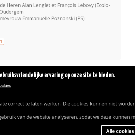
e Heren Alan Lenglet et François Lebovy (Ecolo-
in Oudergem
 mevrouw Emmanuelle Poznanski (PS):
n
bruiksvriendelijke ervaring op onze site te bieden.
cookies
© 2026 Gemeente Oudergem
Emile Idiersstraat 12 - 1160 Oudergem
Tel. :
02/676.48.11.
ite correct te laten werken. Die cookies kunnen niet worden
gebruik van de website analyseren, zodat we deze kunnen m
Alle cookies