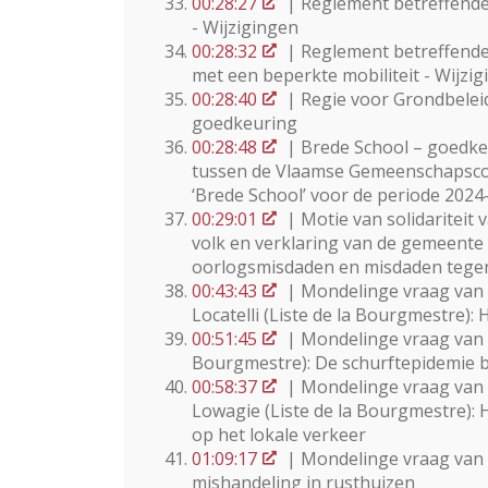
00:28:27
| Reglement betreffende
- Wijzigingen
00:28:32
| Reglement betreffende
met een beperkte mobiliteit - Wijzi
00:28:40
| Regie voor Grondbeleid
goedkeuring
00:28:48
| Brede School – goedk
tussen de Vlaamse Gemeenschapsco
‘Brede School’ voor de periode 2024
00:29:01
| Motie van solidariteit
volk en verklaring van de gemeen
oorlogsmisdaden en misdaden tegen
00:43:43
| Mondelinge vraag van
Locatelli (Liste de la Bourgmestre)
00:51:45
| Mondelinge vraag van m
Bourgmestre): De schurftepidemie b
00:58:37
| Mondelinge vraag van
Lowagie (Liste de la Bourgmestre): 
op het lokale verkeer
01:09:17
| Mondelinge vraag van 
mishandeling in rusthuizen