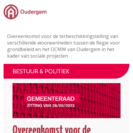
Ga naar de hoofdinhoud
Bestuur & Politiek
Overeenkomst voor de terbeschikkingstelling van
Evenementen & Verenigingen
verschillende wooneenheden tussen de Regie voor
grondbeleid en het OCMW van Oudergem in het
eLoket
kader van sociale projecten
Leven in Oudergem
BESTUUR & POLITIEK
In 1 klik
Overeenkomst voor de