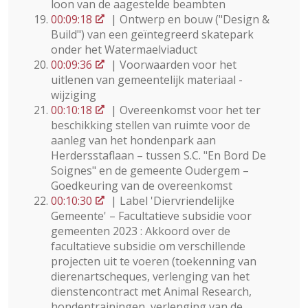
loon van de aagestelde beambten
00:09:18
| Ontwerp en bouw ("Design &
Build") van een geïntegreerd skatepark
onder het Watermaelviaduct
00:09:36
| Voorwaarden voor het
uitlenen van gemeentelijk materiaal -
wijziging
00:10:18
| Overeenkomst voor het ter
beschikking stellen van ruimte voor de
aanleg van het hondenpark aan
Herdersstaflaan – tussen S.C. "En Bord De
Soignes" en de gemeente Oudergem –
Goedkeuring van de overeenkomst
00:10:30
| Label 'Diervriendelijke
Gemeente' – Facultatieve subsidie voor
gemeenten 2023 : Akkoord over de
facultatieve subsidie om verschillende
projecten uit te voeren (toekenning van
dierenartscheques, verlenging van het
dienstencontract met Animal Research,
hondentrainingen, verlenging van de