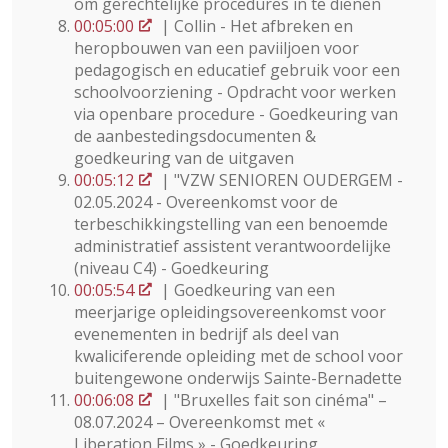
om gerechtelijke procedures in te dienen
00:05:00
| Collin - Het afbreken en
heropbouwen van een paviiljoen voor
pedagogisch en educatief gebruik voor een
schoolvoorziening - Opdracht voor werken
via openbare procedure - Goedkeuring van
de aanbestedingsdocumenten &
goedkeuring van de uitgaven
00:05:12
| "VZW SENIOREN OUDERGEM -
02.05.2024 - Overeenkomst voor de
terbeschikkingstelling van een benoemde
administratief assistent verantwoordelijke
(niveau C4) - Goedkeuring
00:05:54
| Goedkeuring van een
meerjarige opleidingsovereenkomst voor
evenementen in bedrijf als deel van
kwaliciferende opleiding met de school voor
buitengewone onderwijs Sainte-Bernadette
00:06:08
| "Bruxelles fait son cinéma" –
08.07.2024 – Overeenkomst met «
Liberation Films » - Goedkeuring