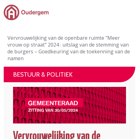
Ga naar de hoofdinhoud
Bestuur & Politiek
Vervrouwelijking van de openbare ruimte "Meer
Evenementen & Verenigingen
vrouw op straat" 2024 : uitslag van de stemming van
de burgers – Goedkeuring van de toekenning van de
eLoket
namen
Leven in Oudergem
BESTUUR & POLITIEK
In 1 klik
Vervrouwelijking van de