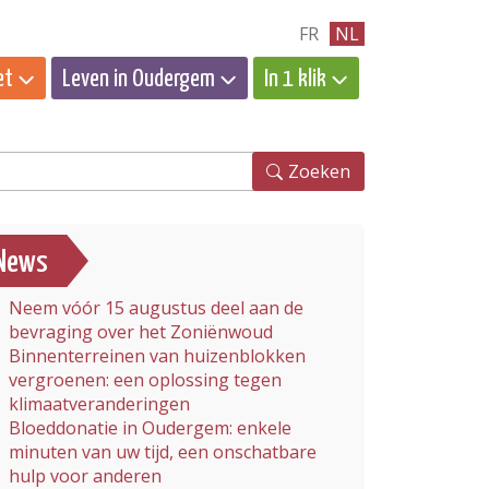
FR
NL
et
Leven in Oudergem
In 1 klik
eken
Zoeken
News
Neem vóór 15 augustus deel aan de
bevraging over het Zoniënwoud
Binnenterreinen van huizenblokken
vergroenen: een oplossing tegen
klimaatveranderingen
Bloeddonatie in Oudergem: enkele
minuten van uw tijd, een onschatbare
hulp voor anderen