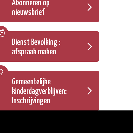
Abonneren op
nieuwsbrief
Dienst Bevolking :
afspraak maken
Gemeentelijke
kinderdagverblijven:
Inschrijvingen
Onze openingsuren