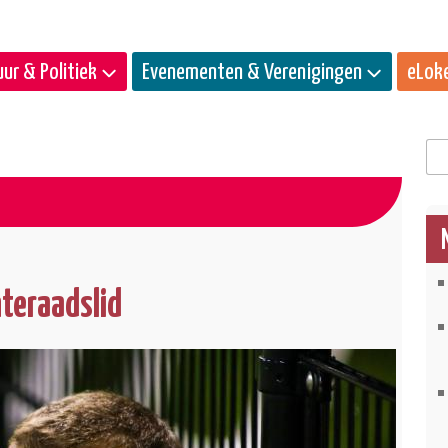
ur & Politiek
Evenementen & Verenigingen
eLok
Zo
teraadslid