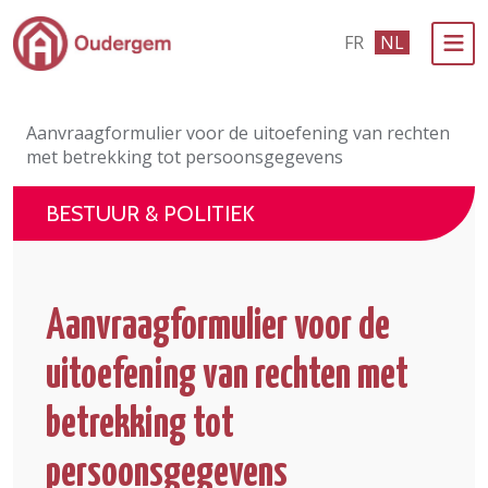
Ga naar de hoofdinhoud
FR
NL
Bestuur & Politiek
Aanvraagformulier voor de uitoefening van rechten
Evenementen & Verenigingen
met betrekking tot persoonsgegevens
eLoket
BESTUUR & POLITIEK
Leven in Oudergem
In 1 klik
Aanvraagformulier voor de
uitoefening van rechten met
betrekking tot
persoonsgegevens