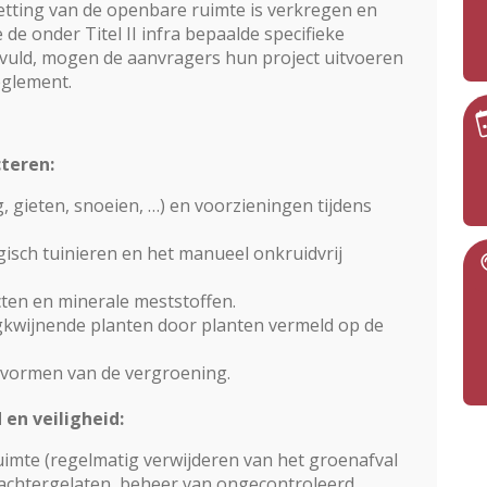
zetting van de openbare ruimte is verkregen en
de onder Titel II infra bepaalde specifieke
rvuld, mogen de aanvragers hun project uitvoeren
eglement.
cteren:
 gieten, snoeien, …) en voorzieningen tijdens
isch tuinieren en het manueel onkruidvrij
ten en minerale meststoffen.
kwijnende planten door planten vermeld op de
vormen van de vergroening.
en veiligheid:
imte (regelmatig verwijderen van het groenafval
 achtergelaten, beheer van ongecontroleerd