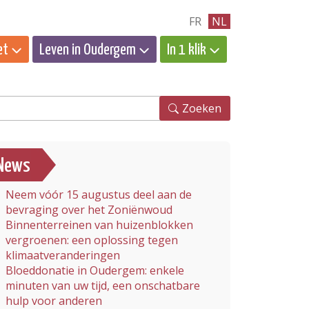
FR
NL
et
Leven in Oudergem
In 1 klik
eken
Zoeken
News
Neem vóór 15 augustus deel aan de
bevraging over het Zoniënwoud
Binnenterreinen van huizenblokken
vergroenen: een oplossing tegen
klimaatveranderingen
Bloeddonatie in Oudergem: enkele
minuten van uw tijd, een onschatbare
hulp voor anderen