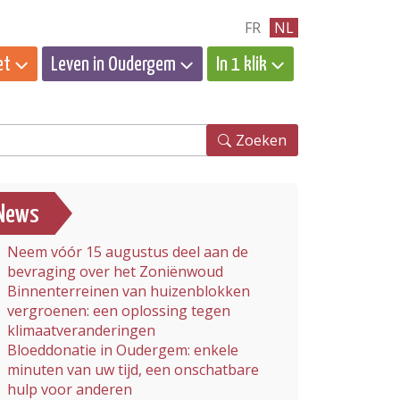
FR
NL
et
Leven in Oudergem
In 1 klik
eken
Zoeken
News
Neem vóór 15 augustus deel aan de
bevraging over het Zoniënwoud
Binnenterreinen van huizenblokken
vergroenen: een oplossing tegen
klimaatveranderingen
Bloeddonatie in Oudergem: enkele
minuten van uw tijd, een onschatbare
hulp voor anderen