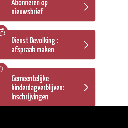
Abonneren op
nieuwsbrief
Dienst Bevolking :
afspraak maken
Gemeentelijke
kinderdagverblijven:
Inschrijvingen
Onze openingsuren