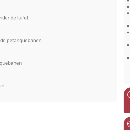
der de luifel.
op de petanquebanen.
anquebanen.
an.