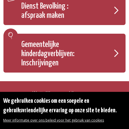
Dienst Bevolking :
afspraak maken
Gemeentelijke
kinderdagverblijven:
Inschrijvingen
Wettelijke vermeldingen
Toegankelijkheidsverklaring
We gebruiken cookies om een soepele en
Transparantie
gebruiksvriendelijke ervaring op onze site te bieden.
Toegang tot het Gemeentehuis
De gemeente diensten
Meer informatie over ons beleid voor het gebruik van cookies
Organogram