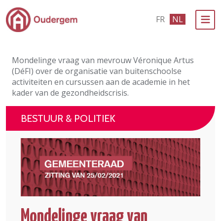
Ga naar de hoofdinhoud
FR
NL
Bestuur & Politiek
Mondelinge vraag van mevrouw Véronique Artus
Evenementen & Verenigingen
(DéFI) over de organisatie van buitenschoolse
activiteiten en cursussen aan de academie in het
eLoket
kader van de gezondheidscrisis.
Leven in Oudergem
BESTUUR & POLITIEK
In 1 klik
Mondelinge vraag van