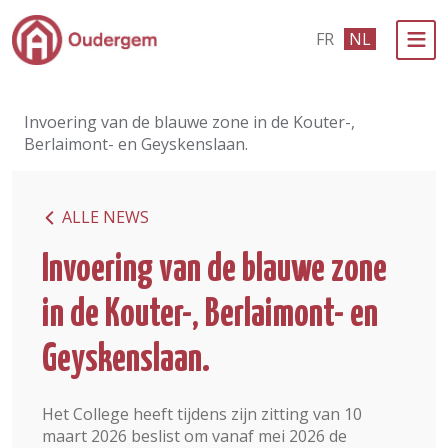
Ga naar de hoofdinhoud
FR
NL
Bestuur & Politiek
Invoering van de blauwe zone in de Kouter-,
Evenementen & Verenigingen
Berlaimont- en Geyskenslaan.
eLoket
ALLE NEWS
Leven in Oudergem
Invoering van de blauwe zone
In 1 klik
in de Kouter-, Berlaimont- en
Geyskenslaan.
Het College heeft tijdens zijn zitting van 10
maart 2026 beslist om vanaf mei 2026 de