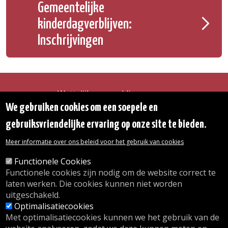
Gemeentelijke
kinderdagverblijven:
Inschrijvingen
Wettelijke vermeldingen
Toegankelijkheidsverklaring
We gebruiken cookies om een soepele en
Transparantie
gebruiksvriendelijke ervaring op onze site te bieden.
Toegang tot het Gemeentehuis
De gemeente diensten
Meer informatie over ons beleid voor het gebruik van cookies
Organogram
Contact
Functionele Cookies
Functionele cookies zijn nodig om de website correct te
laten werken. Die cookies kunnen niet worden
© 2026 Gemeente Oudergem
uitgeschakeld.
Emile Idiersstraat 12 - 1160 Oudergem
Optimalisatiecookies
Tel. :
02/676.48.11.
Met optimalisatiecookies kunnen we het gebruik van de