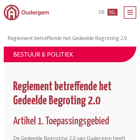
Ga naar de hoofdinhoud
FR
NL
Bestuur & Politiek
Reglement betreffende het Gedeelde Begroting 2.0
Evenementen & Verenigingen
BESTUUR & POLITIEK
eLoket
Leven in Oudergem
Reglement betreffende het
In 1 klik
Gedeelde Begroting 2.0
Artikel 1. Toepassingsgebied
De Gedeelde Begroting 2.0 van Oudergem heeft