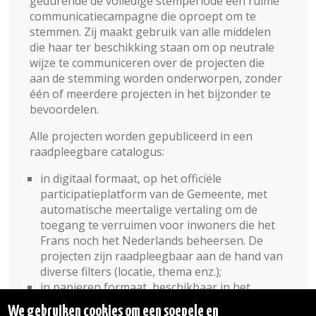
gedurende de volledige stemperiode een ruime
communicatiecampagne die oproept om te
stemmen. Zij maakt gebruik van alle middelen
die haar ter beschikking staan om op neutrale
wijze te communiceren over de projecten die
aan de stemming worden onderworpen, zonder
één of meerdere projecten in het bijzonder te
bevoordelen.
Alle projecten worden gepubliceerd in een
raadpleegbare catalogus:
in digitaal formaat, op het officiële
participatieplatform van de Gemeente, met
automatische meertalige vertaling om de
toegang te verruimen voor inwoners die het
Frans noch het Nederlands beheersen. De
projecten zijn raadpleegbaar aan de hand van
diverse filters (locatie, thema enz.);
in papieren formaat, beschikbaar in het
gemeentehuis en verspreid via huis-aan-
We gebruiken cookies om een soepele en