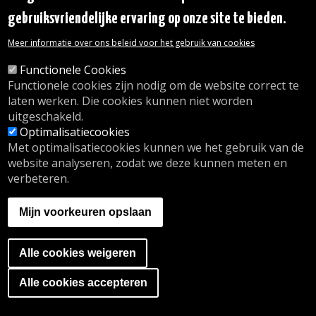
huisbedeling.
gebruiksvriendelijke ervaring op onze site te bieden.
De projectdragers worden aangemoedigd om
Meer informatie over ons beleid voor het gebruik van cookies
campagne te voeren voor hun project, met hun
eigen middelen en onder hun eigen
Functionele Cookies
verantwoordelijkheid. De communicatie van de
Functionele cookies zijn nodig om de website correct te
projectdragers moet steeds welwillend en
laten werken. Die cookies kunnen niet worden
respectvol zijn.
uitgeschakeld.
Optimalisatiecookies
De Gemeente stelt aan de projectdragers
Met optimalisatiecookies kunnen we het gebruik van de
gepersonaliseerd communicatiemateriaal ter
website analyseren, zodat we deze kunnen meten en
beschikking.
verbeteren.
In het kader van de institutionele communicatie
over de Gedeelde Begroting 2.0
Mijn voorkeuren opslaan
(projectcatalogus, informatiemateriaal,
website/platform, papieren dragers,
Alle cookies weigeren
institutionele sociale media) kan de Gemeente
informatie over de vooraf geselecteerde
Ga naar de cookies banner
Alle cookies accepteren
projecten verspreiden en, in voorkomend geval,
de identiteit van de projectdrager in niet-