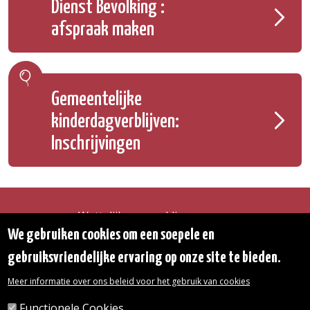
Dienst Bevolking :
afspraak maken
Gemeentelijke
kinderdagverblijven:
Inschrijvingen
Wettelijke vermeldingen
Toegankelijkheidsverklaring
We gebruiken cookies om een soepele en
Transparantie
gebruiksvriendelijke ervaring op onze site te bieden.
Toegang tot het Gemeentehuis
De gemeente diensten
Meer informatie over ons beleid voor het gebruik van cookies
Organogram
Contact
Functionele Cookies