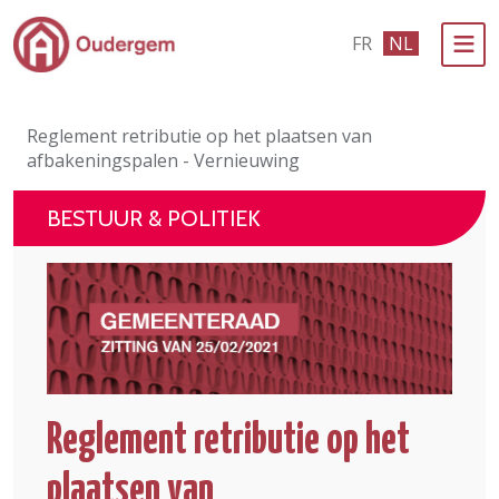
Ga naar de hoofdinhoud
FR
NL
Bestuur & Politiek
Reglement retributie op het plaatsen van
Evenementen & Verenigingen
afbakeningspalen - Vernieuwing
eLoket
BESTUUR & POLITIEK
Leven in Oudergem
In 1 klik
Reglement retributie op het
plaatsen van