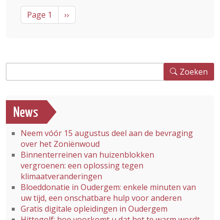
Pagination
Next page
Page 1
››
Zoeken
Zoeken
News
Neem vóór 15 augustus deel aan de bevraging
over het Zoniënwoud
Binnenterreinen van huizenblokken
vergroenen: een oplossing tegen
klimaatveranderingen
Bloeddonatie in Oudergem: enkele minuten van
uw tijd, een onschatbare hulp voor anderen
Gratis digitale opleidingen in Oudergem
Hittegolf: hoe voorkomt u dat het te warm wordt