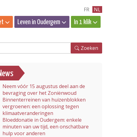
FR
NL
et
Leven in Oudergem
In 1 klik
eken
Zoeken
News
Neem vóór 15 augustus deel aan de
bevraging over het Zoniënwoud
Binnenterreinen van huizenblokken
vergroenen: een oplossing tegen
klimaatveranderingen
Bloeddonatie in Oudergem: enkele
minuten van uw tijd, een onschatbare
hulp voor anderen