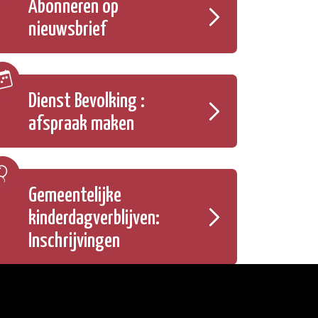
Abonneren op
nieuwsbrief
Dienst Bevolking :
afspraak maken
Gemeentelijke
kinderdagverblijven:
Inschrijvingen
Onze openingsuren