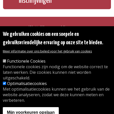
Inschrijvingen
Wettelijke vermeldingen
Toegankelijkheidsverklaring
We gebruiken cookies om een soepele en
Transparantie
gebruiksvriendelijke ervaring op onze site te bieden.
Toegang tot het Gemeentehuis
De gemeente diensten
Meer informatie over ons beleid voor het gebruik van cookies
Organogram
Contact
Functionele Cookies
Functionele cookies zijn nodig om de website correct te
laten werken. Die cookies kunnen niet worden
© 2026 Gemeente Oudergem
uitgeschakeld.
Emile Idiersstraat 12 - 1160 Oudergem
Optimalisatiecookies
Tel. :
02/676.48.11.
Met optimalisatiecookies kunnen we het gebruik van de
website analyseren, zodat we deze kunnen meten en
verbeteren.
Onze openingsuren
Inschrijving kinderdagverblijf
Mijn voorkeuren opslaan
wij.oudergem.be