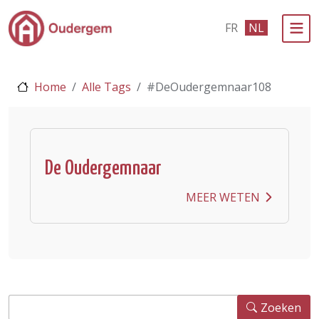
Ga naar de hoofdinhoud
FR
NL
Bestuur & Politiek
Home
Alle Tags
#DeOudergemnaar108
Evenementen & Verenigingen
eLoket
Leven in Oudergem
De Oudergemnaar
In 1 klik
MEER WETEN
Zoeken
Zoeken