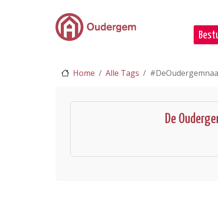
Ga naar de hoofdinhoud
Bestu
Home
Alle Tags
#DeOudergemnaa
De Ouderge