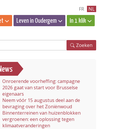
FR
NL
et
Leven in Oudergem
In 1 klik
eken
Zoeken
News
Onroerende voorheffing: campagne
2026 gaat van start voor Brusselse
eigenaars
Neem vóór 15 augustus deel aan de
bevraging over het Zoniënwoud
Binnenterreinen van huizenblokken
vergroenen: een oplossing tegen
klimaatveranderingen