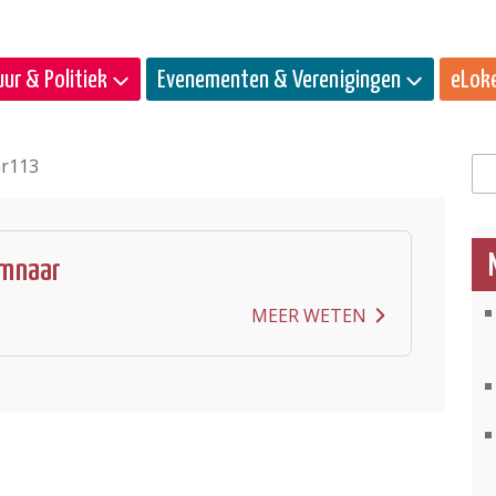
ur & Politiek
Evenementen & Verenigingen
eLok
r113
Zo
mnaar
MEER WETEN