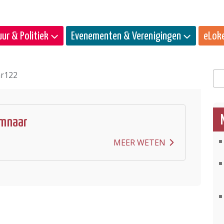
ur & Politiek
Evenementen & Verenigingen
eLok
r122
Zo
mnaar
MEER WETEN