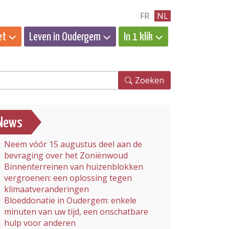
FR
NL
et
Leven in Oudergem
In 1 klik
eken
Zoeken
News
Neem vóór 15 augustus deel aan de
bevraging over het Zoniënwoud
Binnenterreinen van huizenblokken
vergroenen: een oplossing tegen
klimaatveranderingen
Bloeddonatie in Oudergem: enkele
minuten van uw tijd, een onschatbare
hulp voor anderen