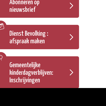
Abonneren op
nieuwsbrief
Dienst Bevolking :
afspraak maken
Gemeentelijke
kinderdagverblijven:
Inschrijvingen
Onze openingsuren