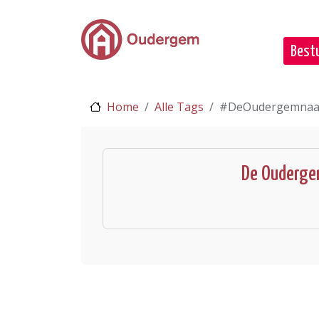
Ga naar de hoofdinhoud
Bestu
Home
Alle Tags
#DeOudergemnaa
De Ouderge