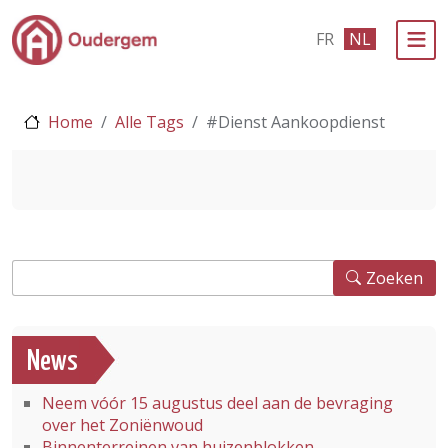
Ga naar de hoofdinhoud
FR
NL
Bestuur & Politiek
Home
Alle Tags
#Dienst Aankoopdienst
Evenementen & Verenigingen
eLoket
Leven in Oudergem
Zoeken
In 1 klik
Zoeken
News
Neem vóór 15 augustus deel aan de bevraging
over het Zoniënwoud
Binnenterreinen van huizenblokken