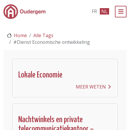
Ga naar de hoofdinhoud
FR
NL
Bestuur & Politiek
Home
Alle Tags
Evenementen & Verenigingen
#Dienst Economische ontwikkeling
eLoket
Leven in Oudergem
Lokale Economie
In 1 klik
MEER WETEN
Nachtwinkels en private
telecommunicatiekantoor –