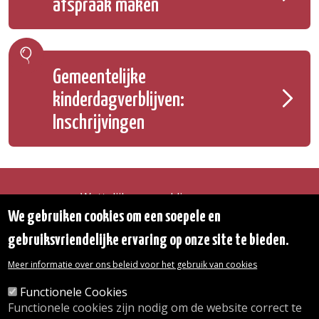
afspraak maken
Gemeentelijke
kinderdagverblijven:
Inschrijvingen
Wettelijke vermeldingen
Toegankelijkheidsverklaring
We gebruiken cookies om een soepele en
Transparantie
gebruiksvriendelijke ervaring op onze site te bieden.
Toegang tot het Gemeentehuis
De gemeente diensten
Meer informatie over ons beleid voor het gebruik van cookies
Organogram
Contact
Functionele Cookies
Functionele cookies zijn nodig om de website correct te