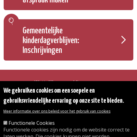
Gemeentelijke
kinderdagverblijven:
Inschrijvingen
Wettelijke vermeldingen
Toegankelijkheidsverklaring
We gebruiken cookies om een soepele en
Transparantie
gebruiksvriendelijke ervaring op onze site te bieden.
Toegang tot het Gemeentehuis
De gemeente diensten
Meer informatie over ons beleid voor het gebruik van cookies
Organogram
Contact
Functionele Cookies
Functionele cookies zijn nodig om de website correct te
laten werken. Die cookies kunnen niet worden