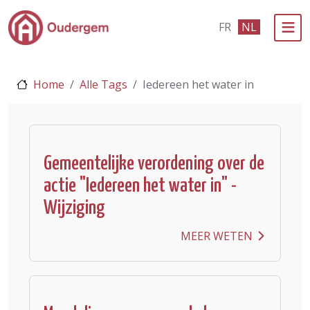
Ga naar de hoofdinhoud
FR
NL
Bestuur & Politiek
Home
Alle Tags
Iedereen het water in
Evenementen & Verenigingen
eLoket
Leven in Oudergem
Gemeentelijke verordening over de
actie "Iedereen het water in" -
In 1 klik
Wijziging
MEER WETEN