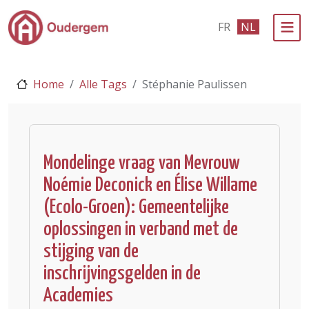
Ga naar de hoofdinhoud
FR
NL
Bestuur & Politiek
Home
Alle Tags
Stéphanie Paulissen
Evenementen & Verenigingen
eLoket
Leven in Oudergem
Mondelinge vraag van Mevrouw
Noémie Deconick en Élise Willame
In 1 klik
(Ecolo-Groen): Gemeentelijke
oplossingen in verband met de
stijging van de
inschrijvingsgelden in de
Academies