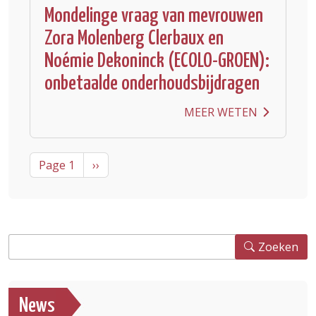
Mondelinge vraag van mevrouwen
Zora Molenberg Clerbaux en
Noémie Dekoninck (ECOLO-GROEN):
onbetaalde onderhoudsbijdragen
MEER WETEN
Pagination
Next page
Page 1
››
Zoeken
Zoeken
News