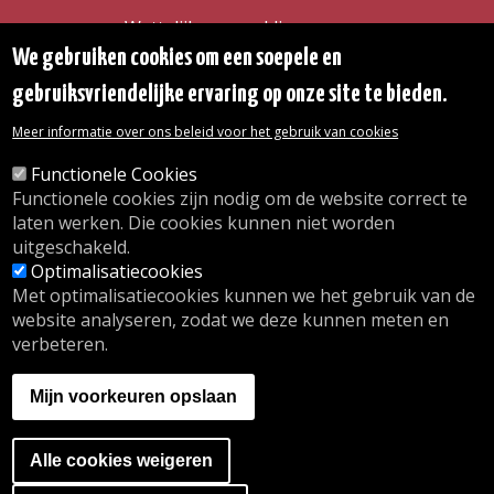
Wettelijke vermeldingen
Toegankelijkheidsverklaring
We gebruiken cookies om een soepele en
Transparantie
gebruiksvriendelijke ervaring op onze site te bieden.
Toegang tot het Gemeentehuis
De gemeente diensten
Meer informatie over ons beleid voor het gebruik van cookies
Organogram
Contact
Functionele Cookies
Functionele cookies zijn nodig om de website correct te
laten werken. Die cookies kunnen niet worden
© 2026 Gemeente Oudergem
uitgeschakeld.
Emile Idiersstraat 12 - 1160 Oudergem
Optimalisatiecookies
Tel. :
02/676.48.11.
Met optimalisatiecookies kunnen we het gebruik van de
website analyseren, zodat we deze kunnen meten en
verbeteren.
Onze openingsuren
Inschrijving kinderdagverblijf
Mijn voorkeuren opslaan
wij.oudergem.be
Naschoolse activiteiten
Sport in Oudergem
Alle cookies weigeren