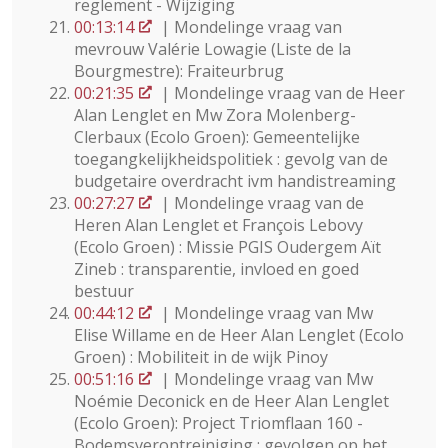
reglement - Wijziging
00:13:14
| Mondelinge vraag van
mevrouw Valérie Lowagie (Liste de la
Bourgmestre): Fraiteurbrug
00:21:35
| Mondelinge vraag van de Heer
Alan Lenglet en Mw Zora Molenberg-
Clerbaux (Ecolo Groen): Gemeentelijke
toegangkelijkheidspolitiek : gevolg van de
budgetaire overdracht ivm handistreaming
00:27:27
| Mondelinge vraag van de
Heren Alan Lenglet et François Lebovy
(Ecolo Groen) : Missie PGIS Oudergem Aït
Zineb : transparentie, invloed en goed
bestuur
00:44:12
| Mondelinge vraag van Mw
Elise Willame en de Heer Alan Lenglet (Ecolo
Groen) : Mobiliteit in de wijk Pinoy
00:51:16
| Mondelinge vraag van Mw
Noémie Deconick en de Heer Alan Lenglet
(Ecolo Groen): Project Triomflaan 160 -
Bodemsverontreiniging : gevolgen op het