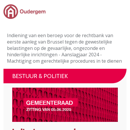
Ga naar de hoofdinhoud
Bestuur & Politiek
Indiening van een beroep voor de rechtbank van
Evenementen & Verenigingen
eerste aanleg van Brussel tegen de gewestelijke
belastingen op de gevaarlijke, ongezonde en
eLoket
hinderlijke inrichtingen - Aanslagjaar 2024 -
Machtiging om gerechtelijke procedures in te dienen
Leven in Oudergem
BESTUUR & POLITIEK
In 1 klik