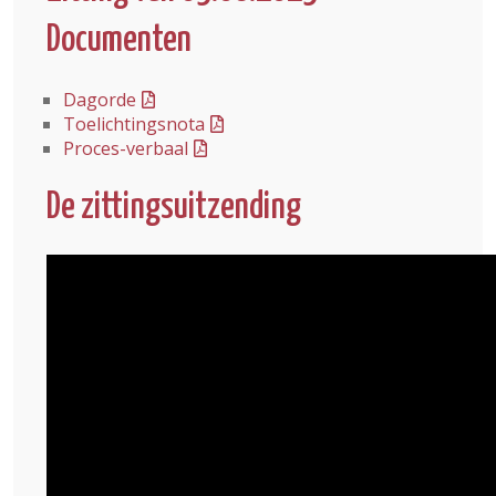
Documenten
Dagorde
Toelichtingsnota
Proces-verbaal
De zittingsuitzending