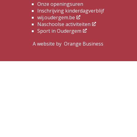
Onze openingsuren
Inschrijving kinderdagverblijf
wij.oudergem.be
Naschoolse activiteiten
Sport in Oudergem
A website by
Orange Business