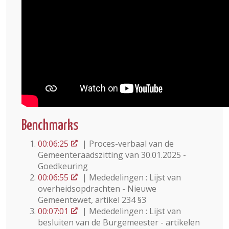
Benchmarks
00:06:25
| Proces-verbaal van de
Gemeenteraadszitting van 30.01.2025 -
Goedkeuring
00:06:55
| Mededelingen : Lijst van
overheidsopdrachten - Nieuwe
Gemeentewet, artikel 234 §3
00:07:01
| Mededelingen : Lijst van
besluiten van de Burgemeester - artikelen