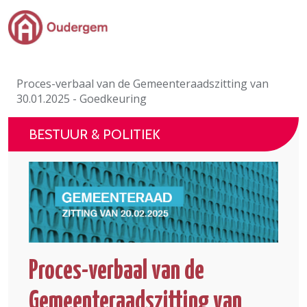
Ga naar de hoofdinhoud
Bestuur & Politiek
Proces-verbaal van de Gemeenteraadszitting van
Evenementen & Verenigingen
30.01.2025 - Goedkeuring
eLoket
BESTUUR & POLITIEK
Leven in Oudergem
In 1 klik
Proces-verbaal van de
Gemeenteraadszitting van