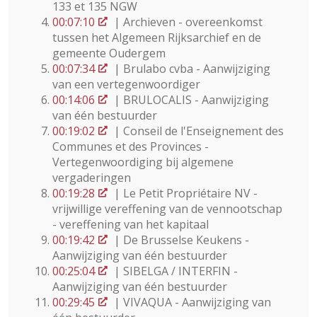
133 et 135 NGW
00:07:10
| Archieven - overeenkomst
tussen het Algemeen Rijksarchief en de
gemeente Oudergem
00:07:34
| Brulabo cvba - Aanwijziging
van een vertegenwoordiger
00:14:06
| BRULOCALIS - Aanwijziging
van één bestuurder
00:19:02
| Conseil de l'Enseignement des
Communes et des Provinces -
Vertegenwoordiging bij algemene
vergaderingen
00:19:28
| Le Petit Propriétaire NV -
vrijwillige vereffening van de vennootschap
- vereffening van het kapitaal
00:19:42
| De Brusselse Keukens -
Aanwijziging van één bestuurder
00:25:04
| SIBELGA / INTERFIN -
Aanwijziging van één bestuurder
00:29:45
| VIVAQUA - Aanwijziging van