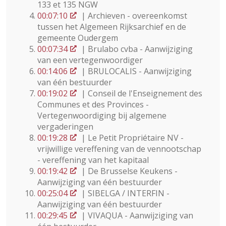
133 et 135 NGW
00:07:10
| Archieven - overeenkomst
tussen het Algemeen Rijksarchief en de
gemeente Oudergem
00:07:34
| Brulabo cvba - Aanwijziging
van een vertegenwoordiger
00:14:06
| BRULOCALIS - Aanwijziging
van één bestuurder
00:19:02
| Conseil de l'Enseignement des
Communes et des Provinces -
Vertegenwoordiging bij algemene
vergaderingen
00:19:28
| Le Petit Propriétaire NV -
vrijwillige vereffening van de vennootschap
- vereffening van het kapitaal
00:19:42
| De Brusselse Keukens -
Aanwijziging van één bestuurder
00:25:04
| SIBELGA / INTERFIN -
Aanwijziging van één bestuurder
00:29:45
| VIVAQUA - Aanwijziging van