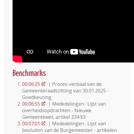
Benchmarks
00:06:25
| Proces-verbaal van de
Gemeenteraadszitting van 30.01.2025 -
Goedkeuring
00:06:55
| Mededelingen : Lijst van
overheidsopdrachten - Nieuwe
Gemeentewet, artikel 234 §3
00:07:01
| Mededelingen : Lijst van
besluiten van de Burgemeester - artikelen