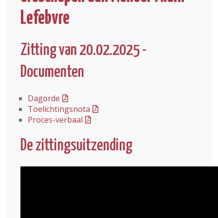
Lefebvre
Zitting van 20.02.2025 -
Documenten
Dagorde
Toelichtingsnota
Proces-verbaal
De zittingsuitzending