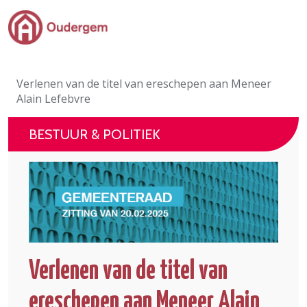
Ga naar de hoofdinhoud
Bestuur & Politiek
Verlenen van de titel van ereschepen aan Meneer
Evenementen & Verenigingen
Alain Lefebvre
eLoket
BESTUUR & POLITIEK
Leven in Oudergem
In 1 klik
Verlenen van de titel van
ereschepen aan Meneer Alain