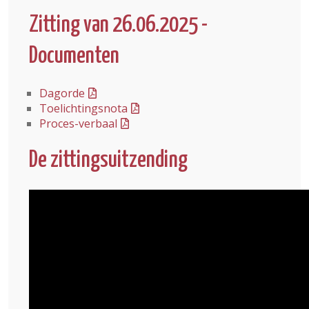
Zitting van 26.06.2025 -
Documenten
Dagorde
Toelichtingsnota
Proces-verbaal
De zittingsuitzending