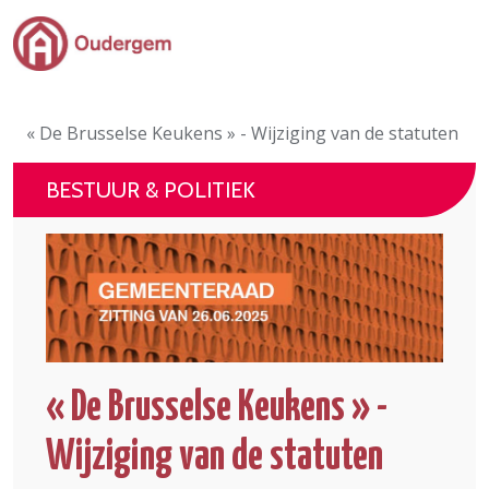
Ga naar de hoofdinhoud
Bestuur & Politiek
« De Brusselse Keukens » - Wijziging van de statuten
Evenementen & Verenigingen
BESTUUR & POLITIEK
eLoket
Leven in Oudergem
In 1 klik
« De Brusselse Keukens » -
Wijziging van de statuten