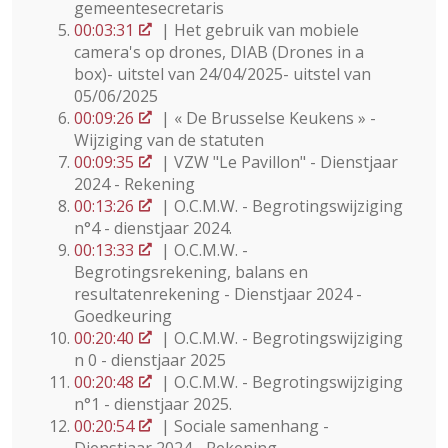
gemeentesecretaris
00:03:31
| Het gebruik van mobiele
camera's op drones, DIAB (Drones in a
box)- uitstel van 24/04/2025- uitstel van
05/06/2025
00:09:26
| « De Brusselse Keukens » -
Wijziging van de statuten
00:09:35
| VZW "Le Pavillon" - Dienstjaar
2024 - Rekening
00:13:26
| O.C.M.W. - Begrotingswijziging
n°4 - dienstjaar 2024.
00:13:33
| O.C.M.W. -
Begrotingsrekening, balans en
resultatenrekening - Dienstjaar 2024 -
Goedkeuring
00:20:40
| O.C.M.W. - Begrotingswijziging
n 0 - dienstjaar 2025
00:20:48
| O.C.M.W. - Begrotingswijziging
n°1 - dienstjaar 2025.
00:20:54
| Sociale samenhang -