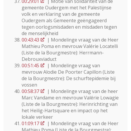
00:29:01
| Motie van solidariteit van de
gemeente Oudergem met het Palestijnse
volk en verklaring van de gemeente
Oudergem als Gemeente geëngageerd
tegen oorlogsmisdaden en misdaden tegen
de menselijkheid
00:43:43
| Mondelinge vraag van de Heer
Mathieu Poma en mevrouw Valérie Locatelli
(Liste de la Bourgmestre): Herrmann-
Debrouxviaduct
00:51:45
| Mondelinge vraag van
mevrouw Alodie De Poorter Capillon (Liste
de la Bourgmestre): De schurftepidemie bij
vossen
00:58:37
| Mondelinge vraag van de heer
Marc Vandame en mevrouw Valérie Lowagie
(Liste de la Bourgmestre): Herinrichting van
het Heilig-Hartsquare en impact op het
lokale verkeer
01:09:17
| Mondelinge vraag van de Heer
Mathieu Poma (Liste de la Bourgmestre):