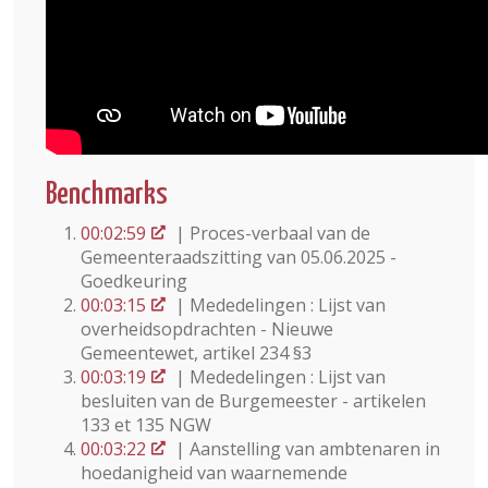
Benchmarks
00:02:59
| Proces-verbaal van de
Gemeenteraadszitting van 05.06.2025 -
Goedkeuring
00:03:15
| Mededelingen : Lijst van
overheidsopdrachten - Nieuwe
Gemeentewet, artikel 234 §3
00:03:19
| Mededelingen : Lijst van
besluiten van de Burgemeester - artikelen
133 et 135 NGW
00:03:22
| Aanstelling van ambtenaren in
hoedanigheid van waarnemende