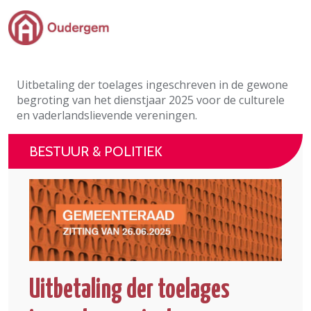
Ga naar de hoofdinhoud
Bestuur & Politiek
Uitbetaling der toelages ingeschreven in de gewone
Evenementen & Verenigingen
begroting van het dienstjaar 2025 voor de culturele
en vaderlandslievende vereningen.
eLoket
BESTUUR & POLITIEK
Leven in Oudergem
In 1 klik
Uitbetaling der toelages