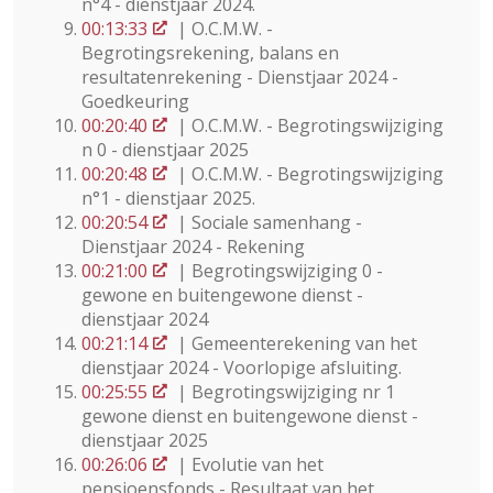
n°4 - dienstjaar 2024.
00:13:33
| O.C.M.W. -
Begrotingsrekening, balans en
resultatenrekening - Dienstjaar 2024 -
Goedkeuring
00:20:40
| O.C.M.W. - Begrotingswijziging
n 0 - dienstjaar 2025
00:20:48
| O.C.M.W. - Begrotingswijziging
n°1 - dienstjaar 2025.
00:20:54
| Sociale samenhang -
Dienstjaar 2024 - Rekening
00:21:00
| Begrotingswijziging 0 -
gewone en buitengewone dienst -
dienstjaar 2024
00:21:14
| Gemeenterekening van het
dienstjaar 2024 - Voorlopige afsluiting.
00:25:55
| Begrotingswijziging nr 1
gewone dienst en buitengewone dienst -
dienstjaar 2025
00:26:06
| Evolutie van het
pensioensfonds - Resultaat van het