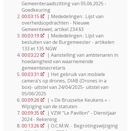
Gemeenteraadszitting van 05.06.2025 -
Goedkeuring
00:03:15
| Mededelingen : Lijst van
overheidsopdrachten - Nieuwe
Gemeentewet, artikel 234 §3
00:03:19
| Mededelingen : Lijst van
besluiten van de Burgemeester - artikelen
133 et 135 NGW
00:03:22
| Aanstelling van ambtenaren in
hoedanigheid van waarnemende
gemeentesecretaris
00:03:31
| Het gebruik van mobiele
camera's op drones, DIAB (Drones in a
box)- uitstel van 24/04/2025- uitstel van
05/06/2025
00:09:26
| « De Brusselse Keukens » -
Wijziging van de statuten
00:09:35
| VZW "Le Pavillon" - Dienstjaar
2024 - Rekening
00:13:26
| O.C.M.W. - Begrotingswijziging