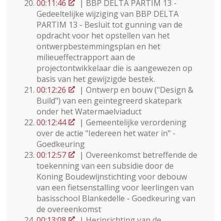
00:11:46
| BBP DELTA PARTIM 13 -
Gedeeltelijke wijziging van BBP DELTA
PARTIM 13 - Besluit tot gunning van de
opdracht voor het opstellen van het
ontwerpbestemmingsplan en het
milieueffectrapport aan de
projectontwikkelaar die is aangewezen op
basis van het gewijzigde bestek.
00:12:26
| Ontwerp en bouw ("Design &
Build") van een geïntegreerd skatepark
onder het Watermaelviaduct
00:12:44
| Gemeentelijke verordening
over de actie "Iedereen het water in" -
Goedkeuring
00:12:57
| Overeenkomst betreffende de
toekenning van een subsidie door de
Koning Boudewijnstichting voor debouw
van een fietsenstalling voor leerlingen van
basisschool Blankedelle - Goedkeuring van
de overeenkomst
00:13:08
| Herinrichting van de