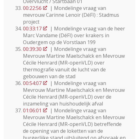
Overvlucht / Startbaan 01
00:22:56
| Mondelinge vraag van
mevrouw Carinne Lenoir (DéFI) : Stadmus
project
00:33:17
| Mondelinge vraag van de heer
Marc Vandame (DéFI) over krakers in
Oudergem op de Vorstlaan 199
00:39:30
| Mondelinge vraag van
Mevrouw Martine Maelschalck en Mevrouw
Cécile Henrard (MR-openVLD) over
thermografie vanuit de lucht van de
gebouwen van de stad
00:54:07
| Mondelinge vraag van
Mevrouw Martine Maelschalck en Mevrouw
Cécile Henrard (MR-openVLD) over de
inzameling van huishoudelijk afval
01:06:01
| Mondelinge vraag van
Mevrouw Martine Maelschalck en Mevrouw
Cécile Henrard (MR-openVLD) betreffende
de opening van de loketten van de
burgerlijke stand uitsluitend op afspraak en