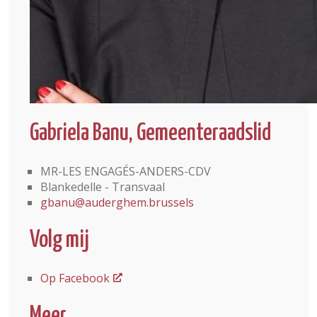
Gabriela Banu, Gemeenteraadslid
MR-LES ENGAGÉS-ANDERS-CDV
Blankedelle - Transvaal
gbanu@auderghem.brussels
Volg mij
Op Facebook
Meer