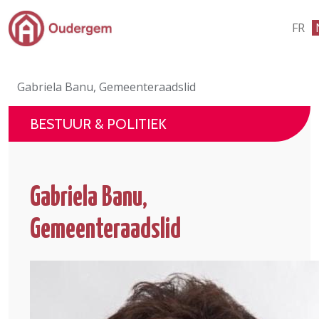
Ga naar de hoofdinhoud
FR
Bestuur & Politiek
Gabriela Banu, Gemeenteraadslid
Evenementen & Verenigingen
BESTUUR & POLITIEK
eLoket
Leven in Oudergem
Gabriela Banu,
In 1 klik
Gemeenteraadslid