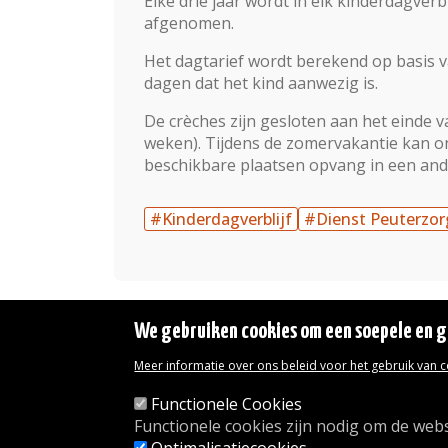
Elke drie jaar wordt in elk kinderdagver
afgenomen.
Het dagtarief wordt berekend op basis 
dagen dat het kind aanwezig is.
De crèches zijn gesloten aan het einde va
weken). Tijdens de zomervakantie kan o
beschikbare plaatsen opvang in een and
#Kinderdagverblijf
#Dienst Peuterzor
We gebruiken cookies om een soepele en ge
Meer informatie over ons beleid voor het gebruik van 
Wettelijke vermeldingen
Toegankelijkheidsverklaring
Functionele Cookies
Transparantie
Functionele cookies zijn nodig om de webs
Toegang tot het Gemeentehuis