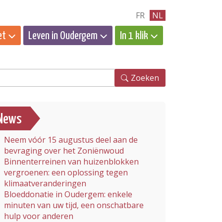
FR
NL
et
Leven in Oudergem
In 1 klik
eken
Zoeken
News
Neem vóór 15 augustus deel aan de
bevraging over het Zoniënwoud
Binnenterreinen van huizenblokken
vergroenen: een oplossing tegen
klimaatveranderingen
Bloeddonatie in Oudergem: enkele
minuten van uw tijd, een onschatbare
hulp voor anderen