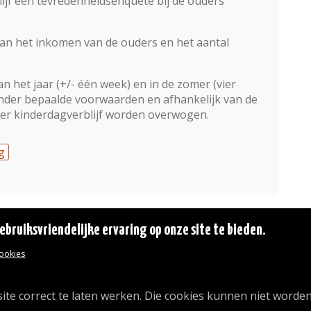
blijf een tevredenheidsenquête bij de ouders
van het inkomen van de ouders en het aantal
n het jaar (+/- één week) en in de zomer (vier
nder bepaalde voorwaarden en afhankelijk van de
er kinderdagverblijf worden overwogen.
g
bruiksvriendelijke ervaring op onze site te bieden.
cookies
© 2026 Gemeente Oudergem
Emile Idiersstraat 12 - 1160 Oudergem
Tel. :
02/676.48.11.
ite correct te laten werken. Die cookies kunnen niet worden