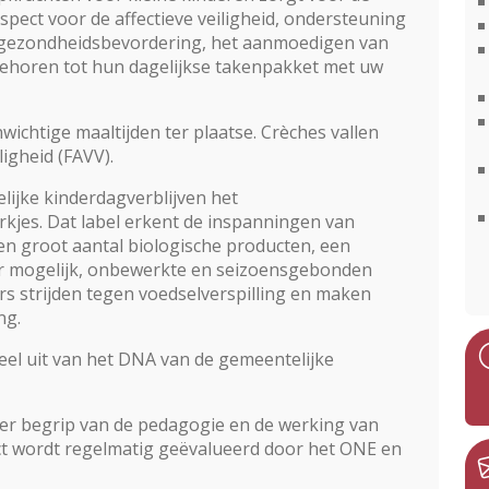
pect voor de affectieve veiligheid, ondersteuning
 gezondheidsbevordering, het aanmoedigen van
 behoren tot hun dagelijkse takenpakket met uw
ichtige maaltijden ter plaatse. Crèches vallen
igheid (FAVV).
lijke kinderdagverblijven het
kjes. Dat label erkent de inspanningen van
en groot aantal biologische producten, een
aar mogelijk, onbewerkte en seizoensgebonden
s strijden tegen voedselverspilling en maken
ng.
el uit van het DNA van de gemeentelijke
ter begrip van de pedagogie en de werking van
ect wordt regelmatig geëvalueerd door het ONE en