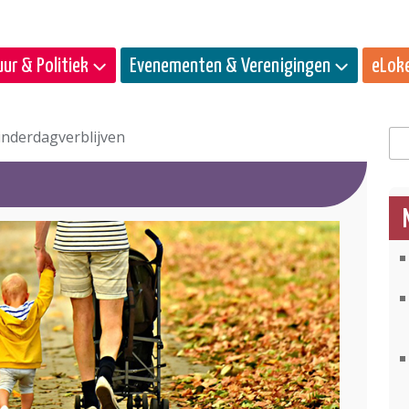
ur & Politiek
Evenementen & Verenigingen
eLok
inderdagverblijven
Zo