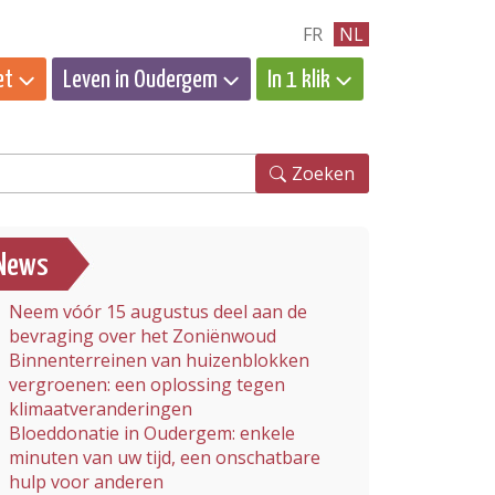
FR
NL
et
Leven in Oudergem
In 1 klik
eken
Zoeken
News
Neem vóór 15 augustus deel aan de
bevraging over het Zoniënwoud
Binnenterreinen van huizenblokken
vergroenen: een oplossing tegen
klimaatveranderingen
Bloeddonatie in Oudergem: enkele
minuten van uw tijd, een onschatbare
hulp voor anderen