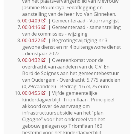
van het plaatsvervangend lid van Mevrouw
Jasmine Boumraya. Eedaflegging en
aanstelling van de heer Ivo Van Ginneken.
00:04:09
| Gemeenteraad - Voorranglijst
00:04:16
| Gemeenteraad - samenstelling
van de commissies - wijziging
00:04:22
| Begrotingswijziging nr 3
gewone dienst en nr 4 buitengewone dienst
- dienstjaar 2022
00:04:32
| Overeenkomst voor de
overdracht van aandelen van de C.V. En
Bord de Soignes aan het gemeentebestuur
van Oudergem - Overdracht: 5.775 aandelen
(0,29c/aandeel) - Bedrag: 1.674,75 euro
00:04:55
| Vijfde gemeentelijke
kinderdagverblijf, Triomflaan : Principieel
akkoord over de aanvraag om
infrastructuursubsidie van het “plan
Cigogne” voor het onderdeel van het
gebouw gelegen op Triomflaan 160
bestemd voor het kinderdagverblijf