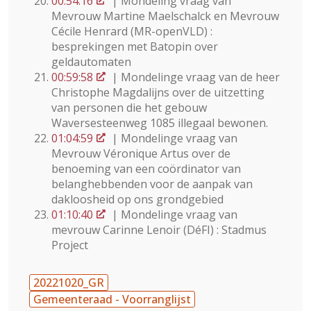
00:54:16
| Mondeling vraag van
Mevrouw Martine Maelschalck en Mevrouw
Cécile Henrard (MR-openVLD) :
besprekingen met Batopin over
geldautomaten
00:59:58
| Mondelinge vraag van de heer
Christophe Magdalijns over de uitzetting
van personen die het gebouw
Waversesteenweg 1085 illegaal bewonen.
01:04:59
| Mondelinge vraag van
Mevrouw Véronique Artus over de
benoeming van een coördinator van
belanghebbenden voor de aanpak van
dakloosheid op ons grondgebied
01:10:40
| Mondelinge vraag van
mevrouw Carinne Lenoir (DéFI) : Stadmus
Project
20221020_GR
Gemeenteraad - Voorranglijst