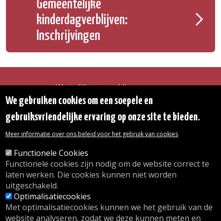
Gemeentelijke
kinderdagverblijven:
Inschrijvingen
Wettelijke vermeldingen
Toegankelijkheidsverklaring
We gebruiken cookies om een soepele en
Transparantie
gebruiksvriendelijke ervaring op onze site te bieden.
Toegang tot het Gemeentehuis
De gemeente diensten
Meer informatie over ons beleid voor het gebruik van cookies
Organogram
Contact
Functionele Cookies
Functionele cookies zijn nodig om de website correct te
laten werken. Die cookies kunnen niet worden
© 2026 Gemeente Oudergem
uitgeschakeld.
Emile Idiersstraat 12 - 1160 Oudergem
Optimalisatiecookies
Tel. :
02/676.48.11.
Met optimalisatiecookies kunnen we het gebruik van de
website analyseren, zodat we deze kunnen meten en