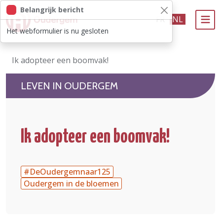
Belangrijk bericht
Ga naar de hoofdinhoud
FR
NL
Het webformulier is nu gesloten
Bestuur & Politiek
Ik adopteer een boomvak!
Evenementen & Verenigingen
LEVEN IN OUDERGEM
eLoket
Leven in Oudergem
Ik adopteer een boomvak!
In 1 klik
#DeOudergemnaar125
Oudergem in de bloemen