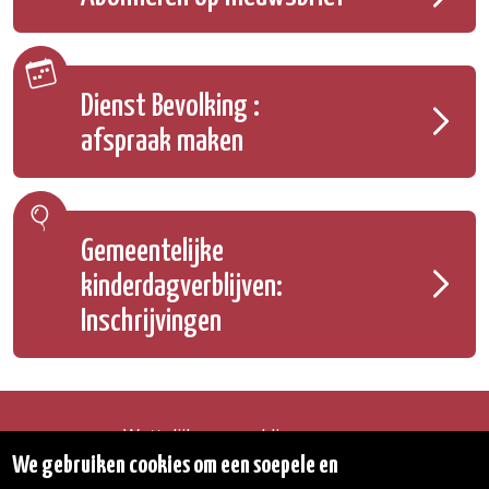
Dienst Bevolking :
afspraak maken
Gemeentelijke
kinderdagverblijven:
Inschrijvingen
Wettelijke vermeldingen
Toegankelijkheidsverklaring
We gebruiken cookies om een soepele en
Transparantie