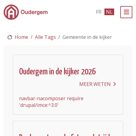
Ga naar de hoofdinhoud
FR
NL
Bestuur & Politiek
Home
Alle Tags
Gemeente in de kijker
Evenementen & Verenigingen
eLoket
Leven in Oudergem
Oudergem in de kijker 2026
In 1 klik
MEER WETEN
navbar-nacomposer require
'drupal/imce:^3.0'