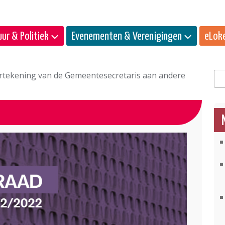
ur & Politiek
Evenementen & Verenigingen
eLok
rtekening van de Gemeentesecretaris aan andere
Zo