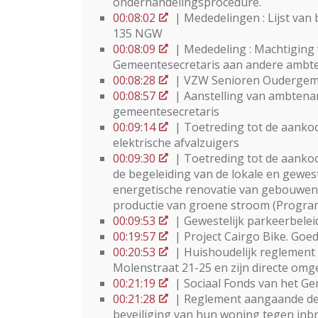
onderhandelingsprocedure.
00:08:02
| Mededelingen : Lijst van 
135 NGW
00:08:09
| Mededeling : Machtiging
Gemeentesecretaris aan andere ambt
00:08:28
| VZW Senioren Oudergem 
00:08:57
| Aanstelling van ambten
gemeentesecretaris
00:09:14
| Toetreding tot de aanko
elektrische afvalzuigers
00:09:30
| Toetreding tot de aanko
de begeleiding van de lokale en gewe
energetische renovatie van gebouwen o
productie van groene stroom (Progra
00:09:53
| Gewestelijk parkeerbelei
00:19:57
| Project Cairgo Bike. Goe
00:20:53
| Huishoudelijk reglement
Molenstraat 21-25 en zijn directe omg
00:21:19
| Sociaal Fonds van het Ge
00:21:28
| Reglement aangaande de
beveiliging van hun woning tegen inbr