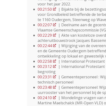
voor het jaar 2022.
00:21:50
| Bijakte bij de bezetting
voor Grondbeleid betreffende de terb
te 1160 Oudergem, Steenweg op Wave
00:22:07
| Deelname aan de gecentra
Vlaamse Gemeenschapscommissie (VG
00:22:29
| Akte van kosteloze overd
achteruitbouwstrook Jacques Bassems
00:22:44
| Wijziging van de overeen
en de Gemeente Oudergem betreffend
ontwikkeling op lokaal en gewestelijk 
00:22:58
| International Protestant
00:23:12
| International Protestant 
begroting
00:23:31
| Gemeentepersoneel : Wijz
technisch personeel
00:23:48
| Gemeentepersoneel: Wijzi
uurrooster van het personnel bij de s
00:24:10
| Mondelinge vragen van 
Martine Maelschalck (MR-Open VLD) o