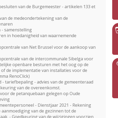
besluiten van de Burgemeester - artikelen 133 et
 van de medeondertekening van de
enaren
- samenstelling
aren in hoedanigheid van waarnemende
opcentrale van Net Brussel voor de aankoop van
opcentrale van de intercommunale Sibelga voor
stelijke openbare besturen met het oog op de
f de implementatie van installaties voor de
mma RenoClick)
d - tariefbepaling - advies van de gemeenteraad
dkeuring van de overeenkomst.
 voor de petanquebaan gelegen op Oude
eving
meentepersoneel - Dienstjaar 2021 - Rekening
 aanmoediging van de gezinnen tot de
aak. - Goedkeuring van de wijzigingen voorzien