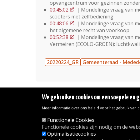
opvangcentrum voor gezinnen zonde
00:45:02
| Mondelinge vraag van m
scooters met zelfbediening
00:48:06
| Mondelinge vraag van m
het algemene recht van voorkoop
00:52:38
| Mondelinge vraag van m
Vermeiren (ECOLO-GROEN): luchtkwali
20220224_GR
Gemeenteraad - Meded
We gebruiken cookies om een soepele en ge
Meer informatie over ons beleid voor het gebruik van 
Wettelijke vermeldingen
Toegankelijkheidsverklaring
Functionele Cookies
Transparantie
Functionele cookies zijn nodig om de webs
Toegang tot het Gemeentehuis
Optimalisatiecookies
De gemeente diensten