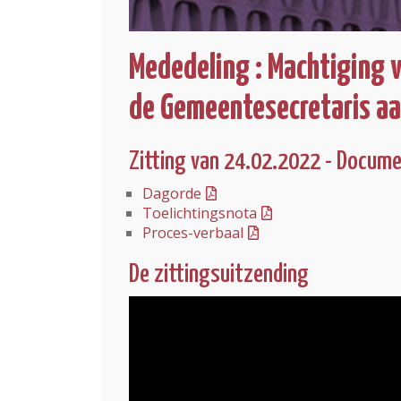
Mededeling : Machtiging
de Gemeentesecretaris a
Zitting van 24.02.2022 - Docum
Dagorde
Toelichtingsnota
Proces-verbaal
De zittingsuitzending