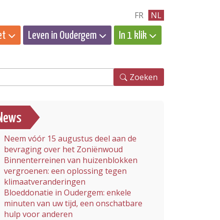
FR
NL
et
Leven in Oudergem
In 1 klik
eken
Zoeken
News
Neem vóór 15 augustus deel aan de
bevraging over het Zoniënwoud
Binnenterreinen van huizenblokken
vergroenen: een oplossing tegen
klimaatveranderingen
Bloeddonatie in Oudergem: enkele
minuten van uw tijd, een onschatbare
hulp voor anderen