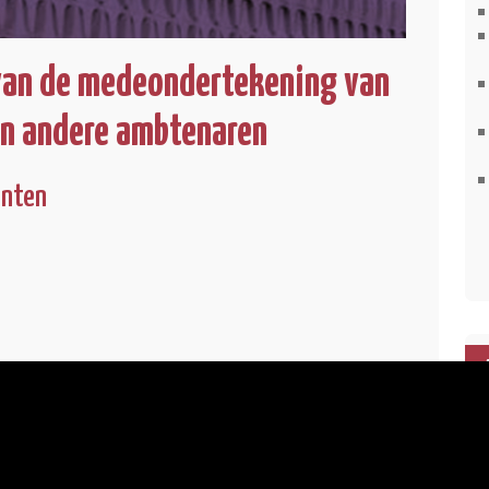
 van de medeondertekening van
an andere ambtenaren
enten