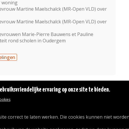
r woning
evrouw Martine Maelschalck (MR-Open VLD) over
evrouw Martine Maelschalck (MR-Open VLD) over
evrouwen Marie-Pierre Bauwens et Pauline
teit rond scholen in Oudergem
elingen
bruiksvriendelijke ervaring op onze site te bieden.
cookies
© 2026 Gemeente Oudergem
Emile Idiersstraat 12 - 1160 Oudergem
Tel. :
02/676.48.11.
ite correct te laten werken. Die cookies kunnen niet worden