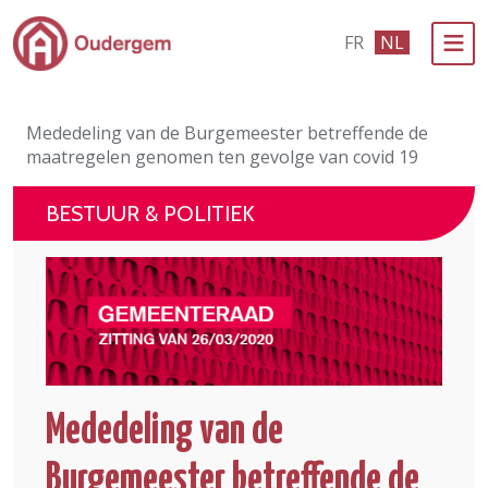
Ga naar de hoofdinhoud
FR
NL
Bestuur & Politiek
Mededeling van de Burgemeester betreffende de
Evenementen & Verenigingen
maatregelen genomen ten gevolge van covid 19
eLoket
BESTUUR & POLITIEK
Leven in Oudergem
In 1 klik
Mededeling van de
Burgemeester betreffende de