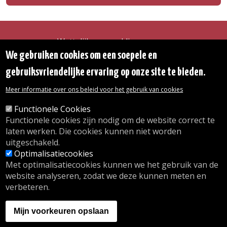
Wettelijke vermeldingen
Toegankelijkheidsverklaring
We gebruiken cookies om een soepele en
Transparantie
gebruiksvriendelijke ervaring op onze site te bieden.
Toegang tot het Gemeentehuis
De gemeente diensten
Meer informatie over ons beleid voor het gebruik van cookies
Organogram
Contact
Functionele Cookies
Functionele cookies zijn nodig om de website correct te
laten werken. Die cookies kunnen niet worden
© 2026 Gemeente Oudergem
uitgeschakeld.
Emile Idiersstraat 12 - 1160 Oudergem
Optimalisatiecookies
Tel. :
02/676.48.11.
Met optimalisatiecookies kunnen we het gebruik van de
website analyseren, zodat we deze kunnen meten en
verbeteren.
Onze openingsuren
Inschrijving kinderdagverblijf
Mijn voorkeuren opslaan
wij.oudergem.be
Naschoolse activiteiten