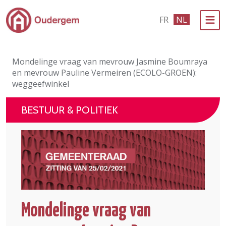
Ga naar de hoofdinhoud
FR
NL
Bestuur & Politiek
Mondelinge vraag van mevrouw Jasmine Boumraya
Evenementen & Verenigingen
en mevrouw Pauline Vermeiren (ECOLO-GROEN):
weggeefwinkel
eLoket
BESTUUR & POLITIEK
Leven in Oudergem
In 1 klik
Mondelinge vraag van