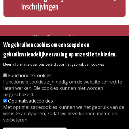
Inschrijvingen
Wettelijke vermeldingen
Toegankelijkheidsverklaring
We gebruiken cookies om een soepele en
Transparantie
gebruiksvriendelijke ervaring op onze site te bieden.
Toegang tot het Gemeentehuis
De gemeente diensten
Meer informatie over ons beleid voor het gebruik van cookies
Organogram
Contact
Functionele Cookies
Functionele cookies zijn nodig om de website correct te
laten werken. Die cookies kunnen niet worden
© 2026 Gemeente Oudergem
uitgeschakeld.
Emile Idiersstraat 12 - 1160 Oudergem
Optimalisatiecookies
Tel. :
02/676.48.11.
Met optimalisatiecookies kunnen we het gebruik van de
website analyseren, zodat we deze kunnen meten en
verbeteren.
Onze openingsuren
Inschrijving kinderdagverblijf